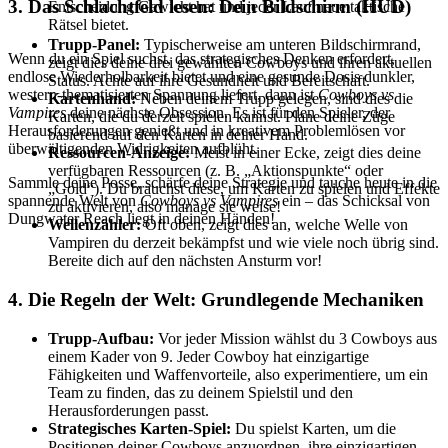
3. Das Schlachtfeld lesen: Dein Bildschirm (HUD)
Entscheidung Gewicht hat und jeder Lauf neue taktische
Rätsel bietet.
Trupp-Panel:
Typischerweise am unteren Bildschirmrand,
Wenn du ein Spiel suchst, das strategisches Denken erfordert,
zeigt dies deine drei gewählten Cowboys und ihren aktuellen
endlose Wiederholbarkeit bietet und eine gesunde Dosis dunkler,
Status. Achte auf ihre Gesundheit und Bereitschaft.
western-thematisierten Spannung liefert, dann ist
Cowboys vs
Kartenhand:
Neben deinem Trupp gelegen, sind dies die
Vampires
deine nächste Obsession. Es ist für den Spieler, der
Karten, die du derzeit spielen kannst. Plane deine Züge
Herausforderungen genießt und in kreativem Problemlösen vor
basierend auf den Karten in deiner Hand.
überwältigenden Widrigkeiten aufblüht.
Ressourcen-Anzeige:
Meist in einer Ecke, zeigt dies deine
verfügbaren Ressourcen (z. B. „Aktionspunkte“ oder
Sammle deine Posse, schärfe deine Strategie und tauche heute in die
„Gold“). Du brauchst diese, um Karten zu spielen und Effekte
spannende Welt von
Cowboys vs Vampires
ein – das Schicksal von
zu aktivieren, also manage sie weise!
Dungwater Reach liegt in deinen Händen!
Wellenzähler:
Oft oben, zeigt dies an, welche Welle von
Vampiren du derzeit bekämpfst und wie viele noch übrig sind.
Bereite dich auf den nächsten Ansturm vor!
4. Die Regeln der Welt: Grundlegende Mechaniken
Trupp-Aufbau:
Vor jeder Mission wählst du 3 Cowboys aus
einem Kader von 9. Jeder Cowboy hat einzigartige
Fähigkeiten und Waffenvorteile, also experimentiere, um ein
Team zu finden, das zu deinem Spielstil und den
Herausforderungen passt.
Strategisches Karten-Spiel:
Du spielst Karten, um die
Positionen deiner Cowboys anzuordnen, ihre einzigartigen