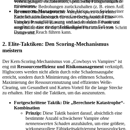
deinen Schaden zu maximieren und Vampirbedrohungen zu
Verteidigungen vorzubereiten, spezifische Fähigkeitskarten
minimieren.
für erwartete Bedrohungen zurückzuhalten (z. B. einen AoE
Ressourcen-Management:
Jede Aktion, vom Spielen einer
für einen Haufen schwacher Vampire sparen oder einen
Karte bis zum Bewegen eines Cowboys, kostet Ressourcen.
Einzelschadensausbruch für einen hochgesunden Elite-
Entscheide sorgfältig, wann und wo du deine Ressourcen
Vampir). Proaktive Planung verhindert reaktive Panik und
ausgibst, da eine einzige Fehlkalkulation zum Fall von
sorgt dafür, dass ihr der blutdurstigen Flut immer einen Schritt
Dungwater Reach führen kann.
voraus seid.
2. Elite-Taktiken: Den Scoring-Mechanismus
meistern
Der Kern-Scoring-Mechanismus von „Cowboys vs Vampires“ ist
eng mit
Ressourceneffizienz und Risikomanagement
verknüpft.
Highscores werden nicht allein durch rohe Schadensausgabe
erreicht, sondern durch Minimierung des erlittenen Schadens,
Maximierung der Ressourcennutzung und effizientes Welle-
Clearing, um Gesundheit und Karten-Vorteil für die lange Strecke
zu erhalten. Hier sind die Taktiken, um das auszunutzen.
Fortgeschrittene Taktik: Die „Berechnete Katastrophe“-
Kombination
Prinzip:
Diese Taktik basiert darauf, absichtlich eine
bestimmte Anzahl schwächerer Vampire
ohne
nennenswerten Schaden
anzuhäufen, um eine größere,
wirkungsvollere Fähigkeitsaktivierung herauszulocken,