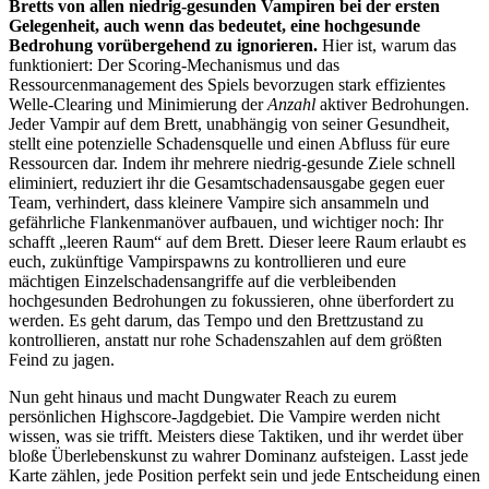
Bretts von allen niedrig-gesunden Vampiren bei der ersten
Gelegenheit, auch wenn das bedeutet, eine hochgesunde
Bedrohung vorübergehend zu ignorieren.
Hier ist, warum das
funktioniert: Der Scoring-Mechanismus und das
Ressourcenmanagement des Spiels bevorzugen stark effizientes
Welle-Clearing und Minimierung der
Anzahl
aktiver Bedrohungen.
Jeder Vampir auf dem Brett, unabhängig von seiner Gesundheit,
stellt eine potenzielle Schadensquelle und einen Abfluss für eure
Ressourcen dar. Indem ihr mehrere niedrig-gesunde Ziele schnell
eliminiert, reduziert ihr die Gesamtschadensausgabe gegen euer
Team, verhindert, dass kleinere Vampire sich ansammeln und
gefährliche Flankenmanöver aufbauen, und wichtiger noch: Ihr
schafft „leeren Raum“ auf dem Brett. Dieser leere Raum erlaubt es
euch, zukünftige Vampirspawns zu kontrollieren und eure
mächtigen Einzelschadensangriffe auf die verbleibenden
hochgesunden Bedrohungen zu fokussieren, ohne überfordert zu
werden. Es geht darum, das Tempo und den Brettzustand zu
kontrollieren, anstatt nur rohe Schadenszahlen auf dem größten
Feind zu jagen.
Nun geht hinaus und macht Dungwater Reach zu eurem
persönlichen Highscore-Jagdgebiet. Die Vampire werden nicht
wissen, was sie trifft. Meisters diese Taktiken, und ihr werdet über
bloße Überlebenskunst zu wahrer Dominanz aufsteigen. Lasst jede
Karte zählen, jede Position perfekt sein und jede Entscheidung einen