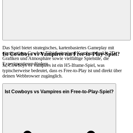
Das Spiel bietet strategisches, kartenbasiertes Gameplay mit
einzigartigen Cowboy-Fähigkeiten und Kombos, dunkle 2D-
Ist Cowboys vs Vampires ein Free-to-Play-Spiel?
Grafiken und Atmosphäre sowie vielfältige Spielstile, die
Experimentieren fördern.
Ja, Cowboys vs Vampires ist ein H5-Iframe-Spiel, was
typischerweise bedeutet, dass es Free-to-Play ist und direkt über
deinen Webbrowser zugänglich.
Ist Cowboys vs Vampires ein Free-to-Play-Spiel?