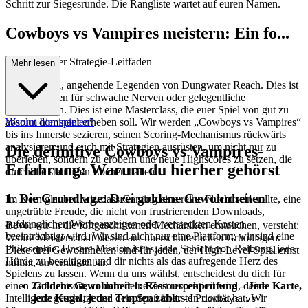
Schritt zur Siegesrunde. Die Rangliste wartet auf euren Namen.
Cowboys vs Vampires meistern: Ein fo...
rtgeschrittener Strategie-Leitfaden
Mehr lesen
Willkommen, angehende Legenden von Dungwater Reach. Dies ist
kein Leitfaden für schwache Nerven oder gelegentliche
Kartenhelden. Dies ist eine Masterclass, die euer Spiel von gut zu
absolut dominant erheben soll. Wir werden „Cowboys vs Vampires“
Warum hier spielen?
bis ins Innerste sezieren, seinen Scoring-Mechanismus rückwärts
analysieren und euch mit Strategien ausrüsten, um nicht nur zu
Die definitive Cowboys vs Vampires-
überleben, sondern zu erobern und neue Highscores zu setzen, die
Erfahrung: Warum du hierher gehörst
durch die staubigen Ebenen hallen.
1. Die Grundlage: Drei goldene Gewohnheiten
Im Kern glauben wir, dass Gaming eine reine Flucht sein sollte, eine
ungetrübte Freude, die nicht von frustrierenden Downloads,
aufdringlichen Werbeanzeigen oder versteckten Kosten
Bevor wir in die fortgeschrittenen Mechaniken eintauchen, versteht:
beeinträchtigt wird. Wir sind nicht nur eine Plattform; wir sind eine
Wahre Meisterschaft basiert auf unerschütterlichen Grundlagen.
Philosophie. Unsere Mission ist es, jede Schicht von Reibung, jede
Diese drei Gewohnheiten sind für jeden, der High-Level-Spiel ernst
Hürde zu beseitigen und dir nichts als das aufregende Herz des
nimmt, unverhandelbar.
Spielens zu lassen. Wenn du uns wählst, entscheidest du dich für
Goldene Gewohnheit 1: Ressourcenprüfung – Jede Karte,
einen Zufluchtsort, an dem deine Zeit respektiert wird, deine
jede Kugel, jeder Tropfen zählt.
- In
Intelligenz geschätzt und dein Spaß oberste Priorität hat. Wir
Cowboys vs