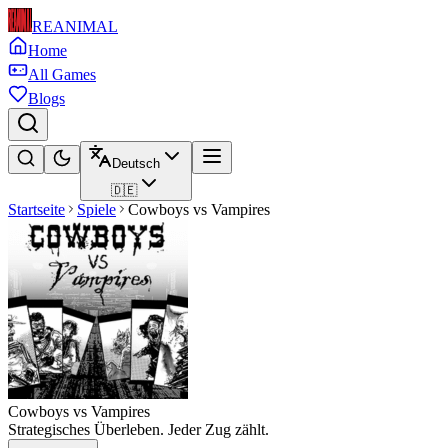
REANIMAL
Home
All Games
Blogs
Deutsch
🇩🇪
Startseite
Spiele
Cowboys vs Vampires
Cowboys vs Vampires
Strategisches Überleben. Jeder Zug zählt.