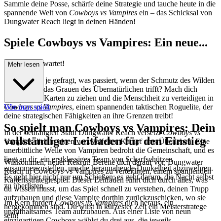
Sammle deine Posse, schärfe deine Strategie und tauche heute in die
spannende Welt von
Cowboys vs Vampires
ein – das Schicksal von
Dungwater Reach liegt in deinen Händen!
Spiele Cowboys vs Vampires: Ein neue...
s Abenteuer wartet!
Mehr lesen
Hast du dich je gefragt, was passiert, wenn der Schmutz des Wilden
Westens auf das Grauen des Übernatürlichen trifft? Mach dich
bereit, deine Karten zu ziehen und die Menschheit zu verteidigen in
Cowboys vs Vampires
Wie man spielt
, einem spannenden taktischen Roguelite, der
deine strategischen Fähigkeiten an ihre Grenzen treibt!
So spielt man Cowboys vs Vampires: Dein
In der bedrängten Stadt Dungwater Reach versetzt
Cowboys vs
vollständiger Leitfaden für den Einstieg
Vampires
dich in einen verzweifelten Kampf ums Überleben. Eine
unerbittliche Welle von Vampiren bedroht die Gemeinschaft, und es
liegt an dir, ein erstklassiges Team von Scharfschützen
Willkommen, neuer Rekrut! Bereite dich darauf vor, Dungwater
zusammenzustellen, um die herannahende Dunkelheit abzuwehren.
Reach in Cowboys vs Vampires zu verteidigen, einem spannenden
Es geht hier nicht nur um Schießen; es geht darum, die Nacht selbst
Kartensstrategiespiel. Dieser Leitfaden führt dich durch alles, was
zu überlisten.
du wissen musst, um das Spiel schnell zu verstehen, deinen Trupp
aufzubauen und diese Vampire dorthin zurückzuschicken, wo sie
Im Kern fordert
Cowboys vs Vampires
dich heraus, ein
hergekommen sind. Du wirst in kürzester Zeit ein Meisterstratege
unaufhaltsames Team aufzubauen. Aus einer Liste von neun
sein!
einzigartigen Cowboys wählst du drei aus, die jeweils