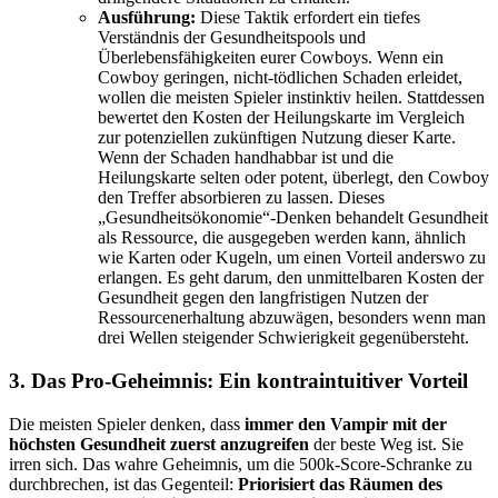
Ausführung:
Diese Taktik erfordert ein tiefes
Verständnis der Gesundheitspools und
Überlebensfähigkeiten eurer Cowboys. Wenn ein
Cowboy geringen, nicht-tödlichen Schaden erleidet,
wollen die meisten Spieler instinktiv heilen. Stattdessen
bewertet den Kosten der Heilungskarte im Vergleich
zur potenziellen zukünftigen Nutzung dieser Karte.
Wenn der Schaden handhabbar ist und die
Heilungskarte selten oder potent, überlegt, den Cowboy
den Treffer absorbieren zu lassen. Dieses
„Gesundheitsökonomie“-Denken behandelt Gesundheit
als Ressource, die ausgegeben werden kann, ähnlich
wie Karten oder Kugeln, um einen Vorteil anderswo zu
erlangen. Es geht darum, den unmittelbaren Kosten der
Gesundheit gegen den langfristigen Nutzen der
Ressourcenerhaltung abzuwägen, besonders wenn man
drei Wellen steigender Schwierigkeit gegenübersteht.
3. Das Pro-Geheimnis: Ein kontraintuitiver Vorteil
Die meisten Spieler denken, dass
immer den Vampir mit der
höchsten Gesundheit zuerst anzugreifen
der beste Weg ist. Sie
irren sich. Das wahre Geheimnis, um die 500k-Score-Schranke zu
durchbrechen, ist das Gegenteil:
Priorisiert das Räumen des