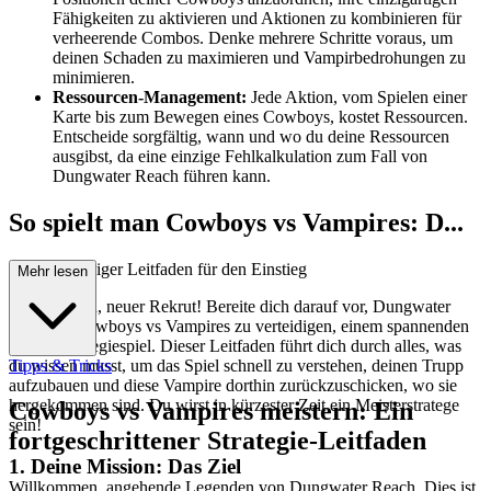
Fähigkeiten zu aktivieren und Aktionen zu kombinieren für
verheerende Combos. Denke mehrere Schritte voraus, um
deinen Schaden zu maximieren und Vampirbedrohungen zu
minimieren.
Ressourcen-Management:
Jede Aktion, vom Spielen einer
Karte bis zum Bewegen eines Cowboys, kostet Ressourcen.
Entscheide sorgfältig, wann und wo du deine Ressourcen
ausgibst, da eine einzige Fehlkalkulation zum Fall von
Dungwater Reach führen kann.
So spielt man Cowboys vs Vampires: D...
ein vollständiger Leitfaden für den Einstieg
Mehr lesen
Willkommen, neuer Rekrut! Bereite dich darauf vor, Dungwater
Reach in Cowboys vs Vampires zu verteidigen, einem spannenden
Kartensstrategiespiel. Dieser Leitfaden führt dich durch alles, was
du wissen musst, um das Spiel schnell zu verstehen, deinen Trupp
Tipps & Tricks
aufzubauen und diese Vampire dorthin zurückzuschicken, wo sie
hergekommen sind. Du wirst in kürzester Zeit ein Meisterstratege
Cowboys vs Vampires meistern: Ein
sein!
fortgeschrittener Strategie-Leitfaden
1. Deine Mission: Das Ziel
Willkommen, angehende Legenden von Dungwater Reach. Dies ist