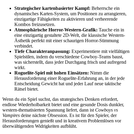
Strategischer kartenbasierter Kampf:
Beherrsche ein
dynamisches Karten-System, um Positionen zu arrangieren,
einzigartige Fähigkeiten zu aktivieren und verheerende
Kombos freizusetzen.
Atmosphärische Horror-Western-Grafik:
Tauche ein in
eine einzigartig gestaltete 2D-Welt, die klassische Western-
Ästhetik perfekt mit einer schaurigen Horror-Stimmung
verbindet.
Tiefe Charakteranpassung:
Experimentiere mit vielfältigen
Spielstilen, indem du verschiedene Cowboy-Teams baust,
was sicherstellt, dass jeder Durchgang frisch und aufregend
wirkt.
Roguelite-Spiel mit hohen Einsätzen:
Nimm die
Herausforderung einer Roguelite-Erfahrung an, in der jede
Entscheidung Gewicht hat und jeder Lauf neue taktische
Rätsel bietet.
Wenn du ein Spiel suchst, das strategisches Denken erfordert,
endlose Wiederholbarkeit bietet und eine gesunde Dosis dunkler,
western-thematisierten Spannung liefert, dann ist
Cowboys vs
Vampires
deine nächste Obsession. Es ist für den Spieler, der
Herausforderungen genießt und in kreativem Problemlösen vor
überwältigenden Widrigkeiten aufblüht.