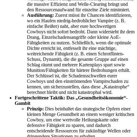
die massive Effizienz und Welle-Clearing bringt und
den Ressourcenaufwand für einzelne Ziele minimiert.
Ausführung:
Zuerst müsst ihr Chancen identifizieren,
wo ein Haufen niedrig-bedrohlicher Vampire (z. B.
einfache Beißer) naht, aber eure hochwertigen
Cowboys nicht sofort bedroht. Dann widersteht ihr dem
Drang, Einzelschadensangriffe oder kleine AoE-
Fähigkeiten zu nutzen. Schließlich, wenn die optimale
Dichte erreicht ist, entfesselt ihr eine mächtige,
weitreichende Fähigkeit (z. B. einen Schrotflinten-
Schuss, Dynamit), die die gesamte Gruppe auf einen
Schlag räumt und mehrere Kartenplays spart sowie
Munition/Fähigkeiten für härtere Bedrohungen erhält.
Der Schlüssel ist, die Schadensschwellen eurer
Cowboys und den einströmenden Vampirschaden zu
kennen, um sicherzustellen, dass diese „Katastrophe“
berechnet bleibt und nicht katastrophal wird.
Fortgeschrittene Taktik: Das „Gesundheitsökonomie“-
Gambit
Prinzip:
Dies beinhaltet das strategische Opfern einer
kleinen Menge Gesundheit an einem weniger kritischen
Cowboy, um eine wertvolle Heilungskarte oder
defensive Fähigkeit zu sparen, und dadurch
entscheidende Ressourcen für zukünftige Wellen oder
dringendere Situationen zu erhalten.