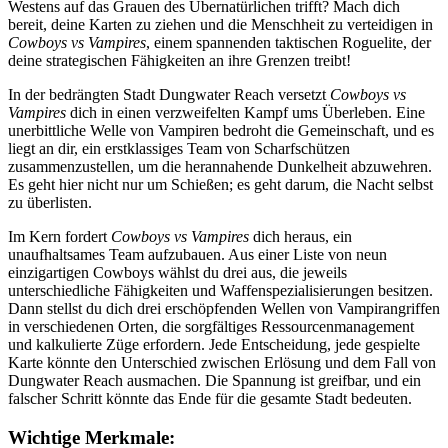
Westens auf das Grauen des Übernatürlichen trifft? Mach dich
bereit, deine Karten zu ziehen und die Menschheit zu verteidigen in
Cowboys vs Vampires
, einem spannenden taktischen Roguelite, der
deine strategischen Fähigkeiten an ihre Grenzen treibt!
In der bedrängten Stadt Dungwater Reach versetzt
Cowboys vs
Vampires
dich in einen verzweifelten Kampf ums Überleben. Eine
unerbittliche Welle von Vampiren bedroht die Gemeinschaft, und es
liegt an dir, ein erstklassiges Team von Scharfschützen
zusammenzustellen, um die herannahende Dunkelheit abzuwehren.
Es geht hier nicht nur um Schießen; es geht darum, die Nacht selbst
zu überlisten.
Im Kern fordert
Cowboys vs Vampires
dich heraus, ein
unaufhaltsames Team aufzubauen. Aus einer Liste von neun
einzigartigen Cowboys wählst du drei aus, die jeweils
unterschiedliche Fähigkeiten und Waffenspezialisierungen besitzen.
Dann stellst du dich drei erschöpfenden Wellen von Vampirangriffen
in verschiedenen Orten, die sorgfältiges Ressourcenmanagement
und kalkulierte Züge erfordern. Jede Entscheidung, jede gespielte
Karte könnte den Unterschied zwischen Erlösung und dem Fall von
Dungwater Reach ausmachen. Die Spannung ist greifbar, und ein
falscher Schritt könnte das Ende für die gesamte Stadt bedeuten.
Wichtige Merkmale: