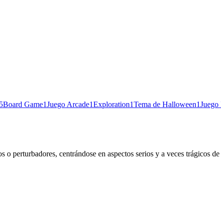
5
Board Game
1
Juego Arcade
1
Exploration
1
Tema de Halloween
1
Juego 
 perturbadores, centrándose en aspectos serios y a veces trágicos de la