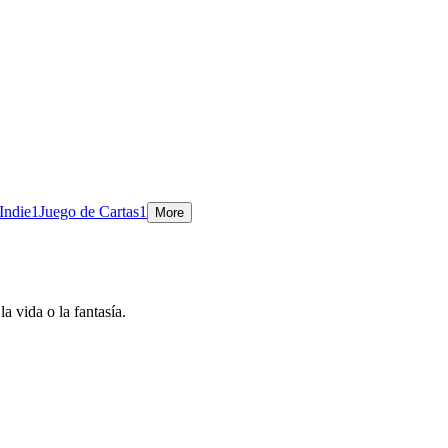
Indie
1
Juego de Cartas
1
More
 vida o la fantasía.