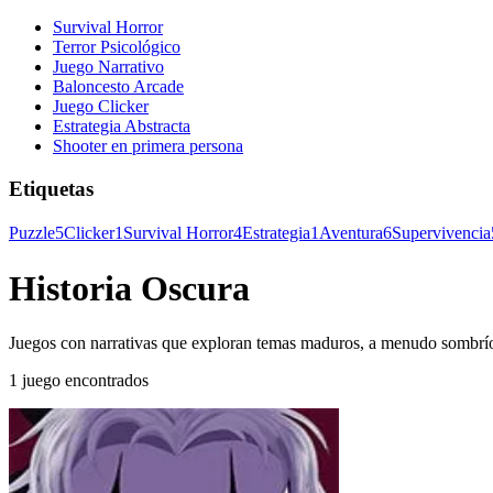
Survival Horror
Terror Psicológico
Juego Narrativo
Baloncesto Arcade
Juego Clicker
Estrategia Abstracta
Shooter en primera persona
Etiquetas
Puzzle
5
Clicker
1
Survival Horror
4
Estrategia
1
Aventura
6
Supervivencia
Historia Oscura
Juegos con narrativas que exploran temas maduros, a menudo sombríos o
1 juego encontrados