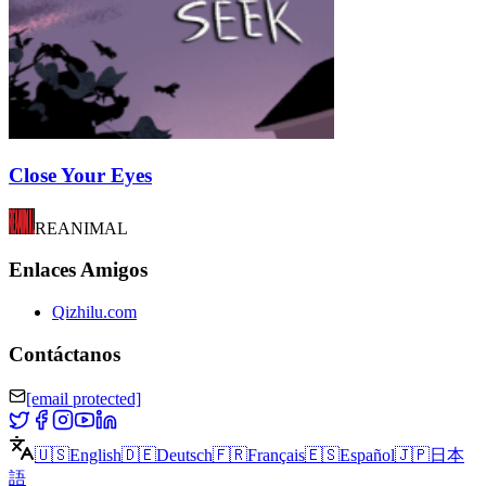
Close Your Eyes
REANIMAL
Enlaces Amigos
Qizhilu.com
Contáctanos
[email protected]
🇺🇸
English
🇩🇪
Deutsch
🇫🇷
Français
🇪🇸
Español
🇯🇵
日本
語