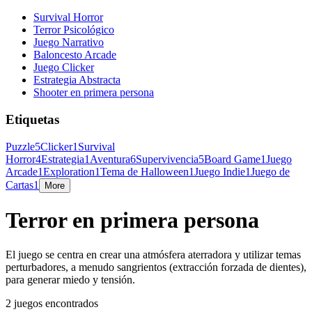
Survival Horror
Terror Psicológico
Juego Narrativo
Baloncesto Arcade
Juego Clicker
Estrategia Abstracta
Shooter en primera persona
Etiquetas
Puzzle
5
Clicker
1
Survival
Horror
4
Estrategia
1
Aventura
6
Supervivencia
5
Board Game
1
Juego
Arcade
1
Exploration
1
Tema de Halloween
1
Juego Indie
1
Juego de
Cartas
1
More
Terror en primera persona
El juego se centra en crear una atmósfera aterradora y utilizar temas
perturbadores, a menudo sangrientos (extracción forzada de dientes),
para generar miedo y tensión.
2 juegos encontrados