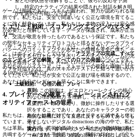
望と心理状態を理解することで、彼らの反応を予測
し、特定のナラティブの結果や隠された対話を解き明
ゲームは聖域であり、スキルが報われ、努力が認められる場
かす選択が可能になります。
所です。私たちは、安全で間違いなく公正な環境を育てるこ
とに強く献身しています。私たちは、本物の没入には安心感
2. エリート戦術：スコアリングエンジンのマスタ
が必要だと理解しています – データが保護され、成果が正当
リー
で、交流が敬意を持ったものであるという保証です。私たち
の堅牢なセキュリティプロトコルと揺るぎないデータプライ
「ザ・フリーク・サーカス」では、「スコアリングエンジ
バシーへのコミットメントがあなたの情報を安全に保ち、チ
ン」はポイントのことではなく、
ナラティブの完成、すべて
ートに対するゼロトレランスポリシーがすべてのゲームの完
のエンディングの解禁、すべてのロアの発掘
についてです。
全性を維持します。
のリーダーボードのト
The Freak Circus
あなたの「ハイスコア」は、ストーリーの複雑な織物に対す
ップを目指すのは、真のスキルのテストだと知って追いかけ
る100%の完成率です。
てください。私たちが安全で公正な遊び場を構築するので、
あなたは自分のレガシーを築くことに集中できます。
上級戦術: 「心理の鏡」プレイ
原則:
この戦術は、ピエロとハーレクインの核心
4. プレイヤーへの敬意：キュレーションされたク
的な心理的駆動力 を理解し、それらの駆動力を
オリティファーストの世界
直接的に一致させたり、微妙に操作したりする選
択をすることであり、あなたのキャラクターの初
私たちは、あなたは量だけでなくクオリティに値すると信じ
期的な動機に対して直感に反するものであっても
ています。果てしないデジタル distractions の海の中で、私た
です。
ちは革新、没入感、芸術的価値という私たちの価値観に真に
実行:
まず、各キャラクターの主な執着や脆弱性
共鳴するゲームだけを手挑选ちする、識別の灯台として立ち
（例: 支配、崇拝、放棄の恐怖）を特定します。