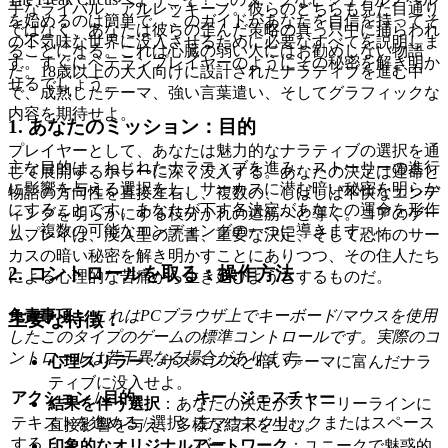
手なライバル、アルレッキーノ。彼らのどちらも見た目通り
を始めるのは簡単で、このガイドがあなたを自信を持ってそ
ではなく、あなたは彼らの歪んだ策略の真っ只中に捕らわれ
の不気味な世界に没入させるために必要なすべてを説明しま
ることになる。これは心臓の弱い人にはお勧めしない物語
す。すぐにベテランプレイヤーのようにその秘密を解き明か
だ。18歳以上の大人向けに設計されたナラティブを進む中
せるでしょう。
で、成熟したテーマ、強い言葉遣い、そしてグラフィックな
内容を期待せよ。
1. あなたのミッション：目的
プレイヤーとして、あなたは魅力的なナラティブの選択を通
主な目的は、ねじれたナラティブを進み、ストーリーの進行
じて展開するホラーに深く没入する。あなたの決定は運命と
に影響を与える選択をし、サーカスに潜む暗い秘密を明らか
物語の方向性を直接左右し、複数の、しばしば不快なエンデ
にすることです。あなたが下す各決定があなたの運命を形作
ィングを明らかにする枝分かれの道筋へと導く。コアのゲー
り、複数の可能なエンディングの一つに導きます。
ムプレイは、没入型の読書、重要な決定、そして恐怖のサー
カスの暗い秘密を解き明かすことにありつつ、その住人たち
2. コントロールを取る：操作方法
による心理的な苦痛から生き延びようとするものだ。
免責事項：
これはPCブラウザ上でキーボード/マウスを使用
主要な特徴：
したこのタイプのゲームの標準コントロールです。実際のコ
ントロールは若干異なる場合があります。
心理スリラー
：サスペンスと暗いテーマに富んだナラ
ティブに没入せよ。
アクション / 目的
キー / ジェスチャー
結果を伴う選択
：あなたの決定がストーリーラインに
テキストを進める / 選択
左マウスクリックまたはスペース
直接影響を与え、多様な結末を生む。
する
バー
印象的なオリジナルアートワーク
：ユニークで魅惑的