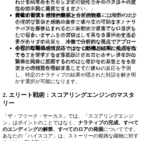
わせる結果をもたらします。いくつかのパスは不可逆
れ、すべてのナラティブの可能性とキャラクターの交
なので、賢く選択してください。」
流を効率的に発見できます。
分岐するストーリーライン：
「ゲームには複数のナラ
黄金の習慣3: 感情的離脱と分析的観察
- このゲームは
ティブブランチがあります。すべての可能なストーリ
心理的な緊張と感情の操作で成り立っています。ナラ
ーパスを探検しすべてのエンディングをアンロックし
ティブに巻き込まれると、衝動的で最適でない選択を
たい場合、ゲームをリプレイして異なる選択をする必
してしまいます。この習慣は、キャラクターの交流と
要があります。」
ナラティブの発展を、
冷徹で分析的な視点でアプロー
心理的な緊張：
「ストーリーは不気味で暗い心理的な
チし、即時の感情反応ではなく動機と結果に焦点を当
テーマを探求するように設計されています。潜在的な
てる
ことです。なぜ重要か：ピエロとハーレクインの
緊張を完全に把握するために、微妙なヒントとキャラ
操作に純粋に反応するのではなく、その基盤となる欲
クターの相互作用に注意してください。」
望と心理状態を理解することで、彼らの反応を予測
し、特定のナラティブの結果や隠された対話を解き明
かす選択が可能になります。
2. エリート戦術：スコアリングエンジンのマスタ
リー
「ザ・フリーク・サーカス」では、「スコアリングエンジ
ン」はポイントのことではなく、
ナラティブの完成、すべて
のエンディングの解禁、すべてのロアの発掘
についてです。
あなたの「ハイスコア」は、ストーリーの複雑な織物に対す