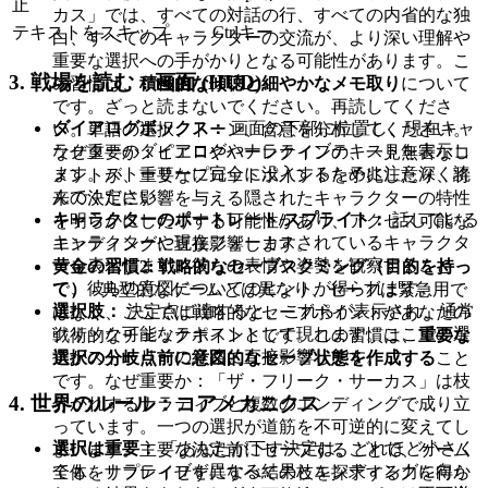
止
カス」では、すべての対話の行、すべての内省的な独
テキストをスキップ
Ctrlキー
白、すべてのキャラクターの交流が、より深い理解や
重要な選択への手がかりとなる可能性があります。こ
3. 戦場を読む：画面 (HUD)
の習慣は、
積極的な傾聴と細やかなメモ取り
について
です。ざっと読まないでください。再読してくださ
ダイアログボックス：
画面の下部に位置し、現在キャ
い。単語の選択、トーン、含意を分析してください。
ラクターのダイアログやナラティブテキストを表示し
なぜ重要か：ピエロやハーレクインの、一見無害なコ
ます。ストーリーに完全に没入するために注意深く読
メントが、重要なプロットポイントを予兆したり、将
んでください。
来の決定に影響を与える隠されたキャラクターの特性
キャラクターのポートレート/スプライト：
話している
を明らかにしたりする可能性があり、アクセス可能な
キャラクターや現在フォーカスされているキャラクタ
エンディングに直接影響します。
ーを表示します。彼らの表情や姿勢を観察すること
黄金の習慣2: 戦略的なセーブスクミング（目的を持っ
で、彼らの意図についてのヒントが得られます。
て）
- 典型的なゲームとは異なり、セーブは緊急用で
選択肢：
決定点に達すると、これらが表示され、通常
はなく、ここでは戦略的なセーブポイントがあなたの
クリック可能なテキストとして現れます。ここでの選
戦術的なチェックポイントです。この習慣は、
重要な
択がストーリーの経路に直接影響します。
選択の分岐点前に意図的なセーブ状態を作成する
こと
です。なぜ重要か：「ザ・フリーク・サーカス」は枝
4. 世界のルール：コアメカニクス
分かれするナラティブと複数のエンディングで成り立
っています。一つの選択が道筋を不可逆的に変えてし
選択は重要：
「あなたが下す決定は、どれほど小さく
まいます。主要な決定前にセーブすることで、ゲーム
ても、ナラティブを異なる結果とエンディングに向か
全体をリプレイせずにすべての枝を探求する力を得ら