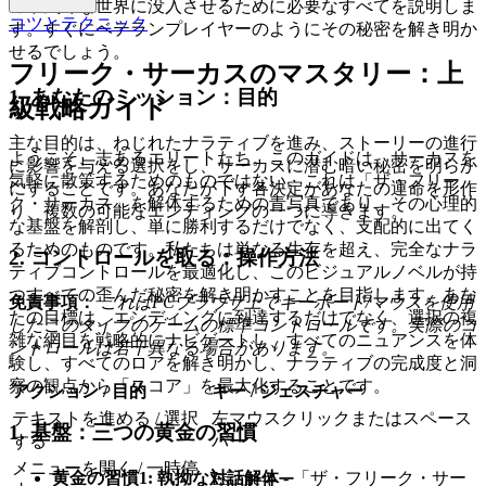
の不気味な世界に没入させるために必要なすべてを説明しま
コツとテクニック
す。すぐにベテランプレイヤーのようにその秘密を解き明か
せるでしょう。
フリーク・サーカスのマスタリー：上
1. あなたのミッション：目的
級戦略ガイド
主な目的は、ねじれたナラティブを進み、ストーリーの進行
ようこそ、志あるエリートたち。このガイドは、サーカスを
に影響を与える選択をし、サーカスに潜む暗い秘密を明らか
気軽に散策するためのものではない。これは「ザ・フリー
にすることです。あなたが下す各決定があなたの運命を形作
ク・サーカス」を解体するための青写真であり、その心理的
り、複数の可能なエンディングの一つに導きます。
な基盤を解剖し、単に勝利するだけでなく、支配的に出てく
るためのものです。私たちは単なる生存を超え、完全なナラ
2. コントロールを取る：操作方法
ティブコントロールを最適化し、このビジュアルノベルが持
つすべての歪んだ秘密を解き明かすことを目指します。あな
免責事項：
これはPCブラウザ上でキーボード/マウスを使用
たの目標は、エンディングに到達するだけでなく、選択の複
したこのタイプのゲームの標準コントロールです。実際のコ
雑な網目を戦略的にナビゲートし、すべてのニュアンスを体
ントロールは若干異なる場合があります。
験し、すべてのロアを解き明かし、ナラティブの完成度と洞
察の観点から「スコア」を最大化することです。
アクション / 目的
キー / ジェスチャー
テキストを進める / 選択
左マウスクリックまたはスペース
1. 基盤：三つの黄金の習慣
する
バー
メニューを開く / 一時停
黄金の習慣1: 執拗な対話解体
- 「ザ・フリーク・サー
Escapeキー