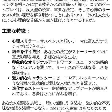
ィングを明らかにする枝分かれの道筋へと導く。コアのゲー
ムプレイは、没入型の読書、重要な決定、そして恐怖のサー
カスの暗い秘密を解き明かすことにありつつ、その住人たち
による心理的な苦痛から生き延びようとするものだ。
主要な特徴：
心理スリラー
：サスペンスと暗いテーマに富んだナラ
ティブに没入せよ。
結果を伴う選択
：あなたの決定がストーリーラインに
直接影響を与え、多様な結末を生む。
印象的なオリジナルアートワーク
：ユニークで魅惑的
なビジュアルを通じて、サーカスの不気味な美しさを
体験せよ。
魅力的なキャラクター
：ピエロやアルレッキーノのよ
うな複雑で道徳的に曖昧な人物たちと交流せよ。
進化するストーリー
：継続的なアップデートが約束さ
れており、悪夢はさらに深みを増す。
あなたの認識を挑戦し、暗い抱擁に引き込む、魅力的な不気
味な物語を渇望するなら、
The Freak Circus
はあなたのため