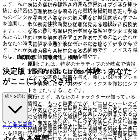
ます。私たちはあなたの知性と時間を尊重し、ノイズを切り
次に、選択が提示されたら、どのオプションがそ
抜ける綿密にキュレーションされた選択を提供します。私た
の心理的核心を養ったり、巧みに利用したりする
ちのインターフェースはクリーンで速く、目立たず、ゲーム
かを考え、あなたの個人的な好みに関わらずで
を強調し、あなたの体験を散らかさないように設計されてい
す。例えば、時には従順に見える選択が、反抗的
ます。ここでは、数千のクローンゲームは見つかりません。
なものよりも深い啓示や異なるキャラクター交流
私たちは
をフィーチャーするのは、それが
The Freak Circus
のパスを解き明かすことがあります。これは
あなたの時間に値する例外的なゲームだと信じているからで
「善」か「悪」かについてではなく、ナラティブ
す。それが私たちのキュレーションの約束です：ノイズを減
の達人操り人形師になることです。
らし、あなたに値するクオリティを増やす。
上級戦術: 「情報脅迫」機動
原則:
これは、特定のナラティブの分岐点で情報
決定版 The Freak Circus 体験：あなた
を意図的に隠したり明らかにしたりして、キャラ
クターの関係に影響を与え、新しい対話オプショ
がここにいるべき理...
ンを解禁したり、力のダイナミクスを微妙にシフ
トさせたりすることです。
由
続きを読む
実行:
まず、あなたのキャラクターが知っている
情報と、もっと重要ですが、ピエロとハーレクイ
私たちの核心では、ゲームは逃避であり、興奮であり、フラ
ンがあなたのキャラクターが知っていると信じて
ストレーションに悩まされない純粋な楽しみの瞬間であるべ
いる情報を細かく追跡しなければなりません。次
きだと信じています。それが、私たちがあなたとあなたの楽
に、無知を装ったり、ヒントを落としたり、重要
よくある質問
しみ間のあらゆる障壁を体系的に取り除いたプラットフォー
な情報を露骨に明らかにする瞬間を戦略的に選び
ムを綿密に設計した理由です。私たちがすべての摩擦を処理
ます。これにより、キャラクター同士を対立させ
よくある質問
するので、あなたはプレイの喜びに純粋に集中でき、