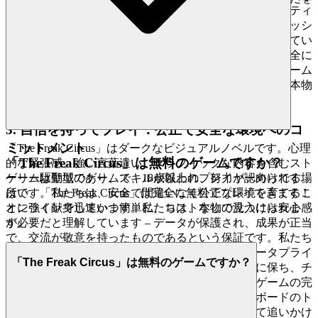
ゲーム体験を提供します。私たちは、本物のホスピタリティ
待っています。
とは、何も期待せずにあなたを迎え入れ、経済的なプレッシ
ャーなしに探検、発見、没入を可能にすることだと信じてい
ます。
のすべてのレベルと戦略に、完全に
The Freak Circus
安心して深く没頭してください。私たちのプラットフォーム
は無料で、常に無料です。縛りなし、サプライズなし、本物
のエンターテイメントだけです。
3. 自信を持ってプレイ：公正で安全な環境へのコ
ミットメント
「The Freak Circus」はダークなビジュアルノベルです。心理
「The Freak Circus」は無料のゲームですか？
的な緊張感、強い言葉遣い、グラフィックな内容を含むスト
ーリー駆動型のゲームで、18歳以上のプレイヤー向けです。
ゲームは聖域であり、スキルが報われ、努力が認められる場
はい、「The Freak Circus」は完全に無料でプレイできます！
所です。私たちは、安全で間違いなく公正な環境を育てるこ
オンラインで迅速かつ簡単に、コストなしで見つけられま
とに強く献身しています。私たちは、本物の没入には安心感
す。
が必要だと理解しています – データが保護され、成果が正当
で、交流が敬意を持ったものであるという保証です。私たち
の堅牢なセキュリティプロトコルと揺るぎないデータプライ
「The Freak Circus」は無料のゲームですか？
バシーへのコミットメントがあなたの情報を安全に保ち、チ
ートに対するゼロトレランスポリシーがすべてのゲームの完
全性を維持します。
のリーダーボードのト
The Freak Circus
ップを目指すのは、真のスキルのテストだと知って追いかけ