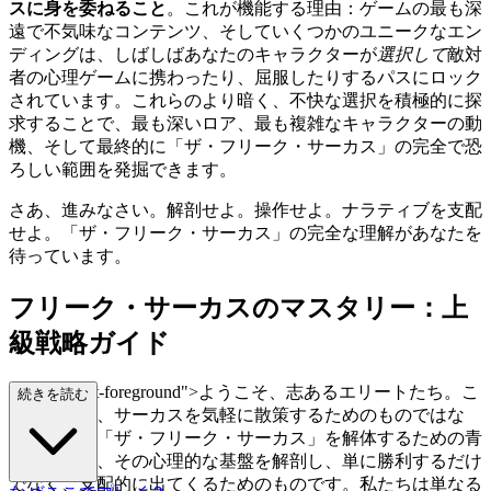
スに身を委ねること
。これが機能する理由：ゲームの最も深
遠で不気味なコンテンツ、そしていくつかのユニークなエン
ディングは、しばしばあなたのキャラクターが
選択して
敵対
者の心理ゲームに携わったり、屈服したりするパスにロック
されています。これらのより暗く、不快な選択を積極的に探
求することで、最も深いロア、最も複雑なキャラクターの動
機、そして最終的に「ザ・フリーク・サーカス」の完全で恐
ろしい範囲を発掘できます。
さあ、進みなさい。解剖せよ。操作せよ。ナラティブを支配
せよ。「ザ・フリーク・サーカス」の完全な理解があなたを
待っています。
フリーク・サーカスのマスタリー：上
級戦略ガイド
s="mb-4 text-foreground">ようこそ、志あるエリートたち。こ
続きを読む
のガイドは、サーカスを気軽に散策するためのものではな
い。これは「ザ・フリーク・サーカス」を解体するための青
写真であり、その心理的な基盤を解剖し、単に勝利するだけ
でなく、支配的に出てくるためのものです。私たちは単なる