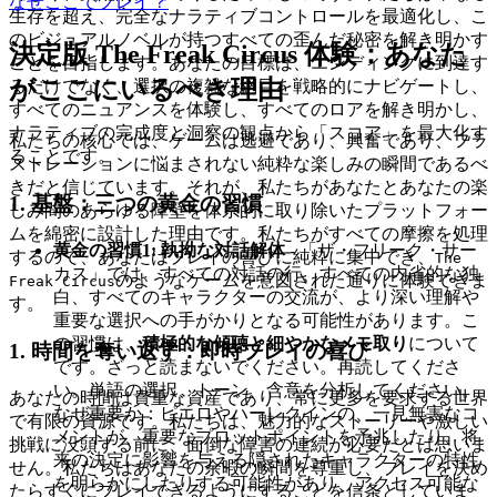
なぜここでプレイ？
生存を超え、完全なナラティブコントロールを最適化し、こ
のビジュアルノベルが持つすべての歪んだ秘密を解き明かす
決定版 The Freak Circus 体験：あなた
ことを目指します。あなたの目標は、エンディングに到達す
がここにいるべき理由
るだけでなく、選択の複雑な網目を戦略的にナビゲートし、
すべてのニュアンスを体験し、すべてのロアを解き明かし、
ナラティブの完成度と洞察の観点から「スコア」を最大化す
私たちの核心では、ゲームは逃避であり、興奮であり、フラ
ることです。
ストレーションに悩まされない純粋な楽しみの瞬間であるべ
きだと信じています。それが、私たちがあなたとあなたの楽
1. 基盤：三つの黄金の習慣
しみ間のあらゆる障壁を体系的に取り除いたプラットフォー
ムを綿密に設計した理由です。私たちがすべての摩擦を処理
黄金の習慣1: 執拗な対話解体
- 「ザ・フリーク・サー
するので、あなたはプレイの喜びに純粋に集中でき、
The
カス」では、すべての対話の行、すべての内省的な独
のようなゲームを意図された通りに体験できま
Freak Circus
白、すべてのキャラクターの交流が、より深い理解や
す。
重要な選択への手がかりとなる可能性があります。こ
の習慣は、
積極的な傾聴と細やかなメモ取り
について
1. 時間を奪い返す：即時プレイの喜び
です。ざっと読まないでください。再読してくださ
い。単語の選択、トーン、含意を分析してください。
あなたの時間は貴重な資産であり、常に更多を要求する世界
なぜ重要か：ピエロやハーレクインの、一見無害なコ
で有限の資源です。私たちは、魅力的なストーリーや激しい
メントが、重要なプロットポイントを予兆したり、将
挑戦に没頭する前に、面倒な障害の連続が必要だとは思いま
来の決定に影響を与える隠されたキャラクターの特性
せん。私たちはあなたの余暇の瞬間を尊重し、プレイを決め
を明らかにしたりする可能性があり、アクセス可能な
たらすぐにプレイできるようにすることを信条としていま