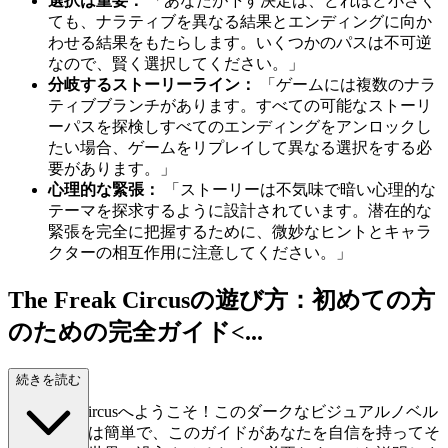
選択は重要：
「あなたが下す決定は、どれほど小さく
ても、ナラティブを異なる結果とエンディングに向か
わせる結果をもたらします。いくつかのパスは不可逆
なので、賢く選択してください。」
分岐するストーリーライン：
「ゲームには複数のナラ
ティブブランチがあります。すべての可能なストーリ
ーパスを探検しすべてのエンディングをアンロックし
たい場合、ゲームをリプレイして異なる選択をする必
要があります。」
心理的な緊張：
「ストーリーは不気味で暗い心理的な
テーマを探求するように設計されています。潜在的な
緊張を完全に把握するために、微妙なヒントとキャラ
クターの相互作用に注意してください。」
The Freak Circusの遊び方：初めての方
のための完全ガイド<...
/h2>
続きを読む
The Freak Circusへようこそ！このダークなビジュアルノベル
を始めるのは簡単で、このガイドがあなたを自信を持ってそ