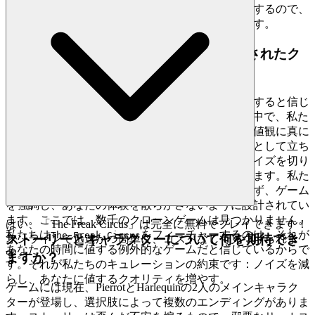
てください。私たちが安全で公正な遊び場を構築するので、
あなたは自分のレガシーを築くことに集中できます。
4. プレイヤーへの敬意：キュレーションされたク
オリティファーストの世界
私たちは、あなたは量だけでなくクオリティに値すると信じ
ています。果てしないデジタル distractions の海の中で、私た
ちは革新、没入感、芸術的価値という私たちの価値観に真に
共鳴するゲームだけを手挑选ちする、識別の灯台として立ち
ます。私たちはあなたの知性と時間を尊重し、ノイズを切り
抜ける綿密にキュレーションされた選択を提供します。私た
ちのインターフェースはクリーンで速く、目立たず、ゲーム
を強調し、あなたの体験を散らかさないように設計されてい
ます。ここでは、数千のクローンゲームは見つかりません。
はい、「The Freak Circus」は完全に無料でプレイできます！
私たちは
をフィーチャーするのは、それが
The Freak Circus
ストーリーとキャラクターについて何を期待でき
オンラインで迅速かつ簡単に、コストなしで見つけられま
あなたの時間に値する例外的なゲームだと信じているからで
す。
ますか？
す。それが私たちのキュレーションの約束です：ノイズを減
らし、あなたに値するクオリティを増やす。
ゲームには現在、PierrotとHarlequinの2人のメインキャラク
ターが登場し、選択肢によって複数のエンディングがありま