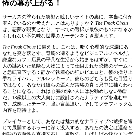
怖の幕が上がる！
サーカスの塗られた笑顔と眩しいライトの裏に、本当に何が
潜んでいるのか考えたことはありますか？
The Freak Circus
は、悪夢が現実となり、すべての選択が最後のものになるか
もしれない不気味な世界のカーテンを引き裂きます。
The Freak Circus
に備えよ。これは、暗く心理的な深淵にあ
なたを突き落とす、背筋の凍るようなビジュアルノベルだ。
謙虚なカフェ店員の平凡な生活から始まるはずが、すぐに二
人の謎めいた危険な人物によって仕組まれた恐怖のゲームへ
と急転直下する：静かで執着心の強いピエロと、彼の操り上
手なライバル、アルレッキーノ。彼らのどちらも見た目通り
ではなく、あなたは彼らの歪んだ策略の真っ只中に捕らわれ
ることになる。これは心臓の弱い人にはお勧めしない物語
だ。18歳以上の大人向けに設計されたナラティブを進む中
で、成熟したテーマ、強い言葉遣い、そしてグラフィックな
内容を期待せよ。
プレイヤーとして、あなたは魅力的なナラティブの選択を通
じて展開するホラーに深く没入する。あなたの決定は運命と
物語の方向性を直接左右し、複数の、しばしば不快なエンデ