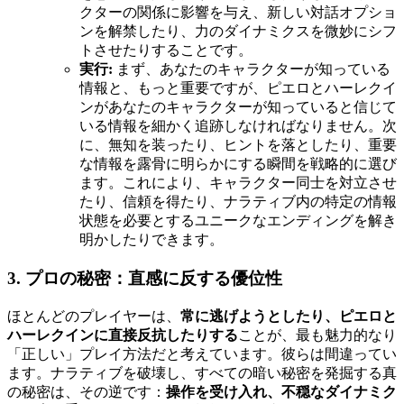
クターの関係に影響を与え、新しい対話オプショ
ンを解禁したり、力のダイナミクスを微妙にシフ
トさせたりすることです。
実行:
まず、あなたのキャラクターが知っている
情報と、もっと重要ですが、ピエロとハーレクイ
ンがあなたのキャラクターが知っていると信じて
いる情報を細かく追跡しなければなりません。次
に、無知を装ったり、ヒントを落としたり、重要
な情報を露骨に明らかにする瞬間を戦略的に選び
ます。これにより、キャラクター同士を対立させ
たり、信頼を得たり、ナラティブ内の特定の情報
状態を必要とするユニークなエンディングを解き
明かしたりできます。
3. プロの秘密：直感に反する優位性
ほとんどのプレイヤーは、
常に逃げようとしたり、ピエロと
ハーレクインに直接反抗したりする
ことが、最も魅力的なり
「正しい」プレイ方法だと考えています。彼らは間違ってい
ます。ナラティブを破壊し、すべての暗い秘密を発掘する真
の秘密は、その逆です：
操作を受け入れ、不穏なダイナミク