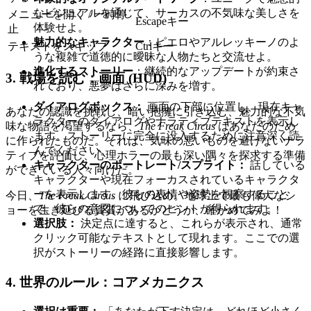
なビジュアルを通じて、サーカスの不気味な美しさを
メニューを開く / 一時停
Escapeキー
体験せよ。
止
魅力的なキャラクター
：ピエロやアルレッキーノのよ
テキストをスキップ
Ctrlキー
うな複雑で道徳的に曖昧な人物たちと交流せよ。
進化するストーリー
：継続的なアップデートが約束さ
3. 戦場を読む：画面 (HUD)
れており、悪夢はさらに深みを増す。
ダイアログボックス：
画面の下部に位置し、現在キャ
あなたの認識を挑戦し、暗い抱擁に引き込む、魅力的な不気
ラクターのダイアログやナラティブテキストを表示し
味な物語を渇望するなら、
The Freak Circus
はあなたのため
ます。ストーリーに完全に没入するために注意深く読
に作られたものだ。それは、気味の悪いものを避けないナラ
んでください。
ティブを評価し、心理ホラーの最も深い隅々を探求する準備
キャラクターのポートレート/スプライト：
話している
ができている人々向けだ。
キャラクターや現在フォーカスされているキャラクタ
ーを表示します。彼らの表情や姿勢を観察すること
今日、
The Freak Circus
に飛び込め。地球上で最も偉大なシ
で、彼らの意図についてのヒントが得られます。
ョーを生き延びる資質があるかどうか、確かめてみよ！
選択肢：
決定点に達すると、これらが表示され、通常
クリック可能なテキストとして現れます。ここでの選
択がストーリーの経路に直接影響します。
4. 世界のルール：コアメカニクス