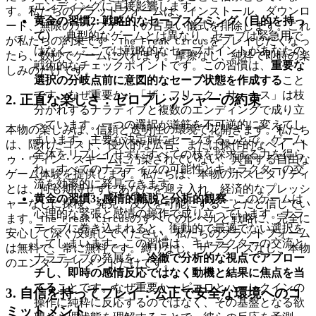
エンディングに直接影響します。
す。私たちのプラットフォームは、インストール、ダウンロ
黄金の習慣2: 戦略的なセーブスクミング（目的を持っ
ード、無限のアップデートの古臭い儀式を排除します。これ
て）
- 典型的なゲームとは異なり、セーブは緊急用で
が私たちの約束です：
をプレイしたくなっ
The Freak Circus
はなく、ここでは戦略的なセーブポイントがあなたの
たら、数秒でゲームに入れます。摩擦なし、純粋で即時の楽
戦術的なチェックポイントです。この習慣は、
重要な
しみのだけです。
選択の分岐点前に意図的なセーブ状態を作成する
こと
です。なぜ重要か：「ザ・フリーク・サーカス」は枝
2. 正直な楽しさ：ゼロプレッシャーの約束
分かれするナラティブと複数のエンディングで成り立
っています。一つの選択が道筋を不可逆的に変えてし
本物の楽しみは、信頼と透明性の環境で花開きます。私たち
まいます。主要な決定前にセーブすることで、ゲーム
は、隠れたコスト、侵入的な広告、または操作的なペイ・ト
全体をリプレイせずにすべての枝を探求する力を得ら
ゥ・ウィン・スキームに汚染されていない、興奮する自由な
れ、すべてのナラティブの可能性とキャラクターの交
ゲーム体験を提供します。私たちは、本物のホスピタリティ
流を効率的に発見できます。
とは、何も期待せずにあなたを迎え入れ、経済的なプレッシ
黄金の習慣3: 感情的離脱と分析的観察
- このゲームは
ャーなしに探検、発見、没入を可能にすることだと信じてい
心理的な緊張と感情の操作で成り立っています。ナラ
ます。
のすべてのレベルと戦略に、完全に
The Freak Circus
ティブに巻き込まれると、衝動的で最適でない選択を
安心して深く没頭してください。私たちのプラットフォーム
してしまいます。この習慣は、キャラクターの交流と
は無料で、常に無料です。縛りなし、サプライズなし、本物
ナラティブの発展を、
冷徹で分析的な視点でアプロー
のエンターテイメントだけです。
チし、即時の感情反応ではなく動機と結果に焦点を当
てる
ことです。なぜ重要か：ピエロとハーレクインの
3. 自信を持ってプレイ：公正で安全な環境へのコ
操作に純粋に反応するのではなく、その基盤となる欲
ミットメント