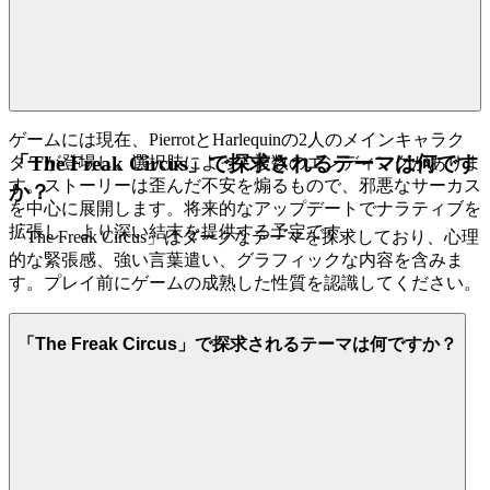
ゲームには現在、PierrotとHarlequinの2人のメインキャラク
「The Freak Circus」で探求されるテーマは何です
ターが登場し、選択肢によって複数のエンディングがありま
す。ストーリーは歪んだ不安を煽るもので、邪悪なサーカス
か？
を中心に展開します。将来的なアップデートでナラティブを
拡張し、より深い結末を提供する予定です。
「The Freak Circus」はダークなテーマを探求しており、心理
的な緊張感、強い言葉遣い、グラフィックな内容を含みま
す。プレイ前にゲームの成熟した性質を認識してください。
「The Freak Circus」で探求されるテーマは何ですか？