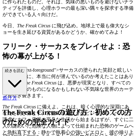
に作られたものだ。それは、気味の悪いものを避けないナラ
ティブを評価し、心理ホラーの最も深い隅々を探求する準備
ができている人々向けだ。
今日、
The Freak Circus
に飛び込め。地球上で最も偉大なシ
ョーを生き延びる資質があるかどうか、確かめてみよ！
フリーク・サーカスをプレイせよ：恐
怖の幕が上がる！
ass="mb-4 text-foreground">サーカスの塗られた笑顔と眩しい
続きを読む
ライトの裏に、本当に何が潜んでいるのか考えたことはあり
ますか？
The Freak Circus
は、悪夢が現実となり、すべての
選択が最後のものになるかもしれない不気味な世界のカーテ
ンを引き裂きます。
遊び方
The Freak Circus
に備えよ。これは、暗く心理的な深淵にあ
The Freak Circusの遊び方：初めての方
なたを突き落とす、背筋の凍るようなビジュアルノベルだ。
謙虚なカフェ店員の平凡な生活から始まるはずが、すぐに二
のための完全ガイド
人の謎めいた危険な人物によって仕組まれた恐怖のゲームへ
と急転直下する：静かで執着心の強いピエロと、彼の操り上
The Freak Circusへようこそ！このダークなビジュアルノベル