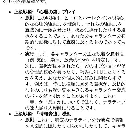
る100%の完成率です。
上級戦術: 「心理の鏡」プレイ
原則:
この戦術は、ピエロとハーレクインの核心
的な心理的駆動力 を理解し、それらの駆動力を
直接的に一致させたり、微妙に操作したりする選
択をすることであり、あなたのキャラクターの初
期的な動機に対して直感に反するものであっても
です。
実行:
まず、各キャラクターの主な執着や脆弱性
（例: 支配、崇拝、放棄の恐怖）を特定します。
次に、選択が提示されたら、どのオプションがそ
の心理的核心を養ったり、巧みに利用したりする
かを考え、あなたの個人的な好みに関わらずで
す。例えば、時には従順に見える選択が、反抗的
なものよりも深い啓示や異なるキャラクター交流
のパスを解き明かすことがあります。これは
「善」か「悪」かについてではなく、ナラティブ
の達人操り人形師になることです。
上級戦術: 「情報脅迫」機動
原則:
これは、特定のナラティブの分岐点で情報
を意図的に隠したり明らかにしたりして、キャラ