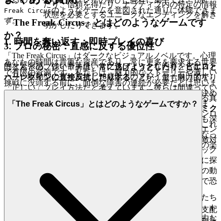
The
たり、信頼を得たり、ナラティブ内の特定の情報
のようなゲームを意図された通りに体験できま
Freak Circus
状態を必要とするユニークなエンディングを解き
す。
「The Freak Circus」とはどのようなゲームです
明かしたりできます。
か？
1. 時間を奪い返す：即時プレイの喜び
3. プロの秘密：直感に反する優位性
「The Freak Circus」はダークなビジュアルノベルです。心理
あなたの時間は貴重な資産であり、常に更多を要求する世界
的な緊張感、強い言葉遣い、グラフィックな内容を含むスト
ほとんどのプレイヤーは、
常に逃げようとしたり、ピエロと
で有限の資源です。私たちは、魅力的なストーリーや激しい
ーリー駆動型のゲームで、18歳以上のプレイヤー向けです。
ハーレクインに直接反抗したりする
ことが、最も魅力的なり
挑戦に没頭する前に、面倒な障害の連続が必要だとは思いま
「正しい」プレイ方法だと考えています。彼らは間違ってい
せん。私たちはあなたの余暇の瞬間を尊重し、プレイを決め
ます。ナラティブを破壊し、すべての暗い秘密を発掘する真
たらすぐにプレイできるようにすることを信条としていま
「The Freak Circus」とはどのようなゲームですか？
の秘密は、その逆です：
操作を受け入れ、不穏なダイナミク
す。私たちのプラットフォームは、インストール、ダウンロ
スに身を委ねること
。これが機能する理由：ゲームの最も深
ード、無限のアップデートの古臭い儀式を排除します。これ
遠で不気味なコンテンツ、そしていくつかのユニークなエン
が私たちの約束です：
をプレイしたくなっ
The Freak Circus
ディングは、しばしばあなたのキャラクターが
選択して
敵対
たら、数秒でゲームに入れます。摩擦なし、純粋で即時の楽
者の心理ゲームに携わったり、屈服したりするパスにロック
しみのだけです。
されています。これらのより暗く、不快な選択を積極的に探
求することで、最も深いロア、最も複雑なキャラクターの動
2. 正直な楽しさ：ゼロプレッシャーの約束
機、そして最終的に「ザ・フリーク・サーカス」の完全で恐
ろしい範囲を発掘できます。
本物の楽しみは、信頼と透明性の環境で花開きます。私たち
は、隠れたコスト、侵入的な広告、または操作的なペイ・ト
さあ、進みなさい。解剖せよ。操作せよ。ナラティブを支配
ゥ・ウィン・スキームに汚染されていない、興奮する自由な
せよ。「ザ・フリーク・サーカス」の完全な理解があなたを