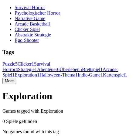
Survival Horror
Psychologischer Horror
Narrative Game
Arcade Basketball
Clicker-Spiel
Abstrakte Strategie
Ego-Shooter
Tags
Puzzle
5
Clicker
1
Survival
Horror
4
Strategie
1
Abenteuer
6
Überleben
5
Brettspiel
1
Arcade-
Spiel
1
Exploration
1
Halloween-Thema
1
Indie-Game
1
Kartenspiel
1
More
Exploration
Games tagged with Exploration
0 Spiele gefunden
No games found with this tag