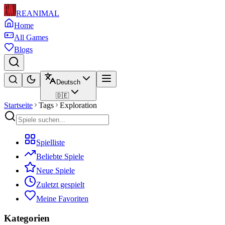
REANIMAL
Home
All Games
Blogs
Deutsch
🇩🇪
Startseite
Tags
Exploration
Spielliste
Beliebte Spiele
Neue Spiele
Zuletzt gespielt
Meine Favoriten
Kategorien