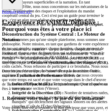
Oubliez les frayeurs superficielles et la narration. En tant
qu'analystes d'élite, nous nous concentrons sur les mécanismes de la
survie, l'optimisation des risques et l'exploitation du mandat
Pourquoi jouer ici?
coopératif central du jeu. Ceci n'est pas un guide pour
terminer
le
jeu ; c'est un plan pour réaliser des
parties parfaites et très
L'expérience REANIMAL Définitive :
efficaces
qui méritent le titre de
performance digne de l'eSport
.
Pourquoi vous êtes à votre place ici
Déconstruction du Système Central : Le Moteur de
Notation
Nous ne sommes pas qu'une simple plateforme, nous sommes une
philosophie. Notre mission, en tant que gardiens de votre expérience
de jeu, est simple : supprimer chaque barrière, chaque moment de
En se basant sur le contexte – un jeu de survie coopératif et non-
friction et chaque once de frustration qui se dresse entre vous et le
combattif, basé sur des énigmes, avec un mécanisme de "Caméra
monde viscéral et palpitant de
REANIMAL
. Le paysage du jeu
Partagée" – le principal moteur de notation pour REANIMAL est
moderne est encombré de téléchargements, de mises à jour et de
sans équivoque la
Gestion et Synchronisation des Risques (GSR)
.
coûts cachés. Nous refusons de participer à ce brouhaha. Nous nous
concentrons de manière obsessionnelle sur la fourniture d'une
Dans les jeux de ce type, le "score" n'est pas un nombre visible,
expérience parfaite, instantanée et sans friction, car nous croyons
mais une
Évaluation de Performance
dérivée de :
que votre temps est sacré et que votre voyage dans le chef-d'œuvre
Indice d'Efficacité (IE) :
Temps nécessaire pour résoudre ou
de Tarsier doit être pur, immédiat et ininterrompu. C'est ici que vous
traverser une section (Vitesse).
êtes à votre place.
Intégrité de la Discrétion (ID) :
Nombre de tentatives ratées,
d'engagements avec les monstres ou d'événements "presque
1. Reprenez votre temps : la joie du jeu instantané
manqués" qui déclenchent des signaux sonores ou des alertes
visuelles (Coût de l'Échec/Détection).
Votre temps libre est la ressource la plus précieuse que vous ayez, et
Synchronisation Coopérative (SC) :
L'adéquation de