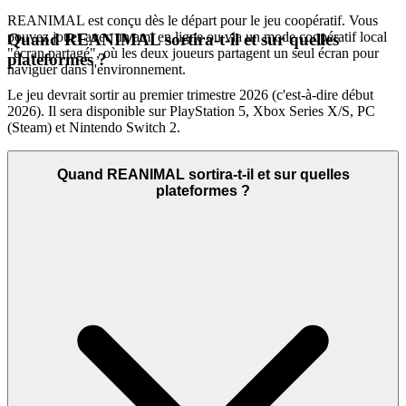
REANIMAL est conçu dès le départ pour le jeu coopératif. Vous
pouvez jouer avec un ami en ligne ou via un mode coopératif local
Quand REANIMAL sortira-t-il et sur quelles
"écran partagé", où les deux joueurs partagent un seul écran pour
plateformes ?
naviguer dans l'environnement.
Le jeu devrait sortir au premier trimestre 2026 (c'est-à-dire début
2026). Il sera disponible sur PlayStation 5, Xbox Series X/S, PC
(Steam) et Nintendo Switch 2.
Quand REANIMAL sortira-t-il et sur quelles
plateformes ?