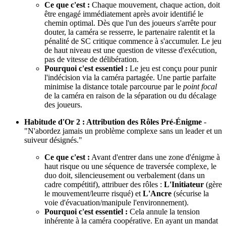
Ce que c'est :
Chaque mouvement, chaque action, doit
être engagé immédiatement après avoir identifié le
chemin optimal. Dès que l'un des joueurs s'arrête pour
douter, la caméra se resserre, le partenaire ralentit et la
pénalité de SC critique commence à s'accumuler. Le jeu
de haut niveau est une question de vitesse d'exécution,
pas de vitesse de délibération.
Pourquoi c'est essentiel :
Le jeu est conçu pour punir
l'indécision via la caméra partagée. Une partie parfaite
minimise la distance totale parcourue par le
point focal
de la caméra en raison de la séparation ou du décalage
des joueurs.
Habitude d'Or 2 : Attribution des Rôles Pré-Énigme
-
"N'abordez jamais un problème complexe sans un leader et un
suiveur désignés."
Ce que c'est :
Avant d'entrer dans une zone d'énigme à
haut risque ou une séquence de traversée complexe, le
duo doit, silencieusement ou verbalement (dans un
cadre compétitif), attribuer des rôles :
L'Initiateur
(gère
le mouvement/leurre risqué) et
L'Ancre
(sécurise la
voie d'évacuation/manipule l'environnement).
Pourquoi c'est essentiel :
Cela annule la tension
inhérente à la caméra coopérative. En ayant un mandat