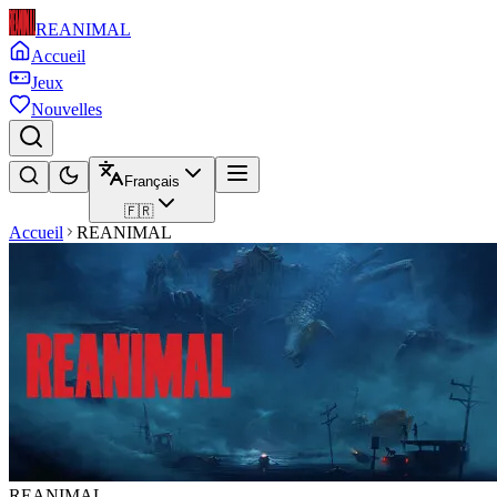
REANIMAL
Accueil
Jeux
Nouvelles
Français
🇫🇷
Accueil
REANIMAL
REANIMAL