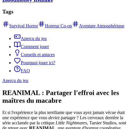
Tags
Survival Horror
Horreur Co-op
Aventure Atmosphérique
Aperçu du jeu
Comment jouer
Conseils et astuces
Pourquoi jouer ici?
FAQ
Aperçu du jeu
REANIMAL : Partager l'effroi avec les
maîtres du macabre
Et si l'expérience la plus terrifiante que vous ayez jamais vécue était
une expérience que vous
deviez
partager ? Les cerveaux derrière la
série acclamée par la critique
Little Nightmares
, Tarsier Studios, sont
de retour avec
REANIMAL
, une aventure d'horreur coopérative