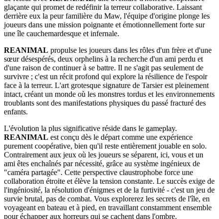
glaçante qui promet de redéfinir la terreur collaborative. Laissant
derrière eux la peur familière du Maw, l'équipe d'origine plonge les
joueurs dans une mission poignante et émotionnellement forte sur
une île cauchemardesque et infernale.
REANIMAL
propulse les joueurs dans les rôles d'un frère et d'une
sœur désespérés, deux orphelins à la recherche d'un ami perdu et
d'une raison de continuer à se battre. Il ne s'agit pas seulement de
survivre ; c'est un récit profond qui explore la résilience de l'espoir
face à la terreur. L'art grotesque signature de Tarsier est pleinement
intact, créant un monde où les monstres tordus et les environnements
troublants sont des manifestations physiques du passé fracturé des
enfants.
L'évolution la plus significative réside dans le gameplay.
REANIMAL
est conçu dès le départ comme une expérience
purement coopérative, bien qu'il reste entièrement jouable en solo.
Contrairement aux jeux où les joueurs se séparent, ici, vous et un
ami êtes enchaînés par nécessité, grâce au système ingénieux de
"caméra partagée". Cette perspective claustrophobe force une
collaboration étroite et élève la tension constante. Le succès exige de
l'ingéniosité, la résolution d'énigmes et de la furtivité - c'est un jeu de
survie brutal, pas de combat. Vous explorerez les secrets de l'île, en
voyageant en bateau et à pied, en travaillant constamment ensemble
pour échapper aux horreurs qui se cachent dans l'ombre.