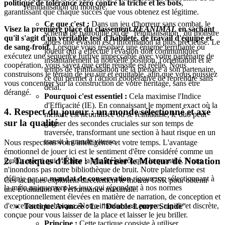
politique de tolérance zéro contre la triche et les bots
,
réinitialisation du monstre."
garantissant que chaque succès que vous obtenez est légitime.
Ce que c'est :
Dans un jeu d'horreur sans combat, le
Visez la première place du classement
REANIMAL
en sachant
schéma de patrouille ou de "réinitialisation" du monstre
qu'il s'agit d'un véritable test d'habileté, de travail d'équipe et
après une évasion est l'information la plus précieuse. Le
de sang-froid.
Lorsque vous résolvez une énigme terrifiante ou
joueur qui a effectué l'évasion doit communiquer
exécutez une séquence furtive impeccable avec votre partenaire de
instantanément la nouvelle position, l'orientation et le
coopération, vous savez que cette réussite est réelle. Nous
temps de réinitialisation de la menace à son partenaire,
construisons le terrain de jeu sûr et équitable, afin que vous puissiez
ce qui permet à l'action coopérative de reprendre sans
vous concentrer sur la construction de votre héritage, sans être
délai.
dérangé.
Pourquoi c'est essentiel :
Cela maximise l'Indice
d'Efficacité (IE). En connaissant le moment exact où la
4. Respect du joueur : un monde sélectionné et axé
menace est neutralisée ou se réinitialise, le duo peut
sur la qualité
gagner des secondes cruciales sur son temps de
traversée, transformant une section à haut risque en un
transit à grande vitesse.
Nous respectons votre intelligence et votre temps. L'avantage
émotionnel de jouer ici est le sentiment d'être considéré comme un
2. Tactiques d'Élite : Maîtriser le Moteur de Notation
joueur averti qui valorise la qualité plutôt que la quantité. Nous
n'inondons pas notre bibliothèque de bruit. Notre plateforme est
définie par un
mandat de conservation
rigoureux, sélectionnant à
Ces tactiques exploitent directement le moteur GSR pour obtenir
la main uniquement les jeux qui répondent à nos normes
une Évaluation de Performance maximale.
exceptionnellement élevées en matière de narration, de conception et
d'excellence technique. Notre interface est propre, rapide et discrète,
Tactique Avancée : Le "Double-Leurre Scindé"
conçue pour vous laisser de la place et laisser le jeu briller.
Principe :
Cette tactique consiste à utiliser