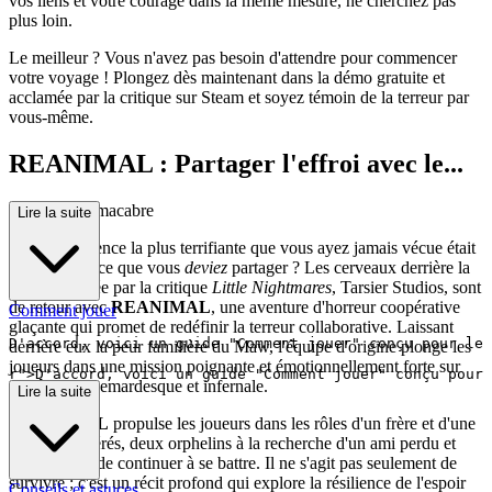
vos liens et votre courage dans la même mesure, ne cherchez pas
plus loin.
Le meilleur ? Vous n'avez pas besoin d'attendre pour commencer
votre voyage ! Plongez dès maintenant dans la démo gratuite et
acclamée par la critique sur Steam et soyez témoin de la terreur par
vous-même.
REANIMAL : Partager l'effroi avec le...
s maîtres du macabre
Lire la suite
Et si l'expérience la plus terrifiante que vous ayez jamais vécue était
une expérience que vous
deviez
partager ? Les cerveaux derrière la
série acclamée par la critique
Little Nightmares
, Tarsier Studios, sont
de retour avec
REANIMAL
, une aventure d'horreur coopérative
Comment jouer
glaçante qui promet de redéfinir la terreur collaborative. Laissant
derrière eux la peur familière du Maw, l'équipe d'origine plonge les
joueurs dans une mission poignante et émotionnellement forte sur
r">
une île cauchemardesque et infernale.
Lire la suite
REANIMAL
propulse les joueurs dans les rôles d'un frère et d'une
sœur désespérés, deux orphelins à la recherche d'un ami perdu et
d'une raison de continuer à se battre. Il ne s'agit pas seulement de
survivre ; c'est un récit profond qui explore la résilience de l'espoir
Conseils et astuces