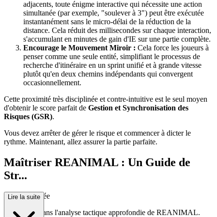
adjacents, toute énigme interactive qui nécessite une action
simultanée (par exemple, "soulever à 3") peut être exécutée
instantanément sans le micro-délai de la réduction de la
distance. Cela réduit des millisecondes sur chaque interaction,
s'accumulant en minutes de gain d'IE sur une partie complète.
Encourage le Mouvement Miroir :
Cela force les joueurs à
penser comme une seule entité, simplifiant le processus de
recherche d'itinéraire en un sprint unifié et à grande vitesse
plutôt qu'en deux chemins indépendants qui convergent
occasionnellement.
Cette proximité très disciplinée et contre-intuitive est le seul moyen
d'obtenir le score parfait de
Gestion et Synchronisation des
Risques (GSR)
.
Vous devez arrêter de gérer le risque et commencer à dicter le
rythme. Maintenant, allez assurer la partie parfaite.
Maîtriser REANIMAL : Un Guide de
Str...
atégie Avancée
Lire la suite
Bienvenue dans l'analyse tactique approfondie de REANIMAL.