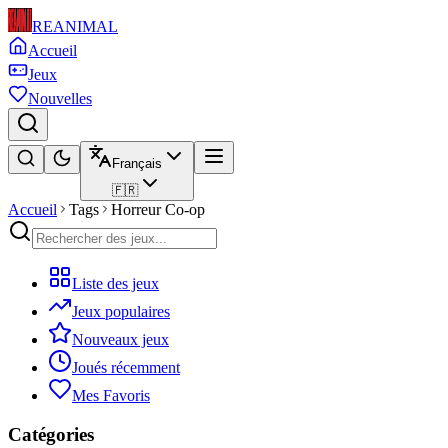
REANIMAL
Accueil
Jeux
Nouvelles
Français
🇫🇷
Accueil
Tags
Horreur Co-op
Liste des jeux
Jeux populaires
Nouveaux jeux
Joués récemment
Mes Favoris
Catégories