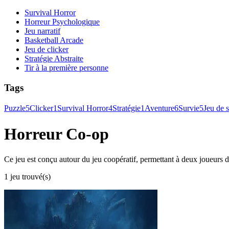
Survival Horror
Horreur Psychologique
Jeu narratif
Basketball Arcade
Jeu de clicker
Stratégie Abstraite
Tir à la première personne
Tags
Puzzle
5
Clicker
1
Survival Horror
4
Stratégie
1
Aventure
6
Survie
5
Jeu de s
Horreur Co-op
Ce jeu est conçu autour du jeu coopératif, permettant à deux joueurs de
1 jeu trouvé(s)