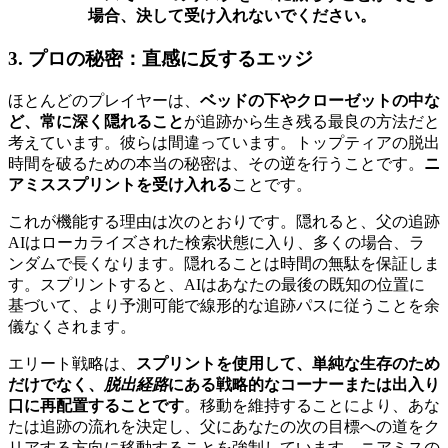
場合、決して受け入れないでください。
3. プロの秘密：直感に反するエッジ
ほとんどのプレイヤーは、
ベッドの下やクローゼットの中な
ど、常に深く隠れること
が追跡から生き残る最良の方法だと
考えています。彼らは間違っています。トップティアの脱出
時間を破るための本当の秘密は、その逆を行うことです。
ニ
アミススプリントを受け入れる
ことです。
これが機能する理由は次のとおりです。隠れると、父の追跡
AIはローカライズされた検索状態に入り、多くの場合、ラ
ンダムで長くなります。隠れることは時間の無駄を保証しま
す。スプリントすると、AIはあなたの最後の既知の位置に
基づいて、より予測可能で線形的な追跡パスに従うことを余
儀なくされます。
エリート戦略は、
スプリントを使用して、単純な生存のため
だけでなく、
脱出経路
にある戦略的なコーナーまたは出入り
口に再配置することです
。移動を維持することにより、あな
たは追跡の流れを決定し、父にあなたの次の目標への道をク
リアする方向に移動することを強制しています。ニアミスの