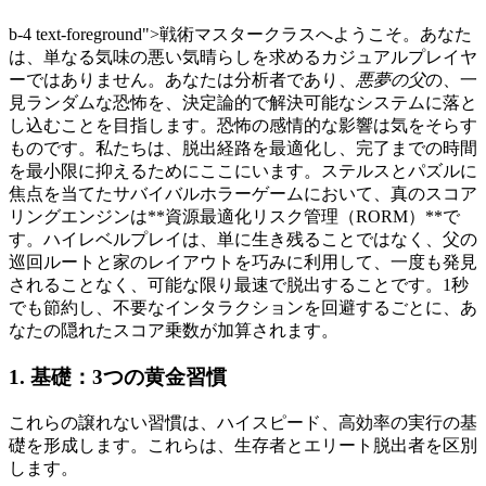
b-4 text-foreground">戦術マスタークラスへようこそ。あなた
は、単なる気味の悪い気晴らしを求めるカジュアルプレイヤ
ーではありません。あなたは分析者であり、
悪夢の父
の、一
見ランダムな恐怖を、決定論的で解決可能なシステムに落と
し込むことを目指します。恐怖の感情的な影響は気をそらす
ものです。私たちは、脱出経路を最適化し、完了までの時間
を最小限に抑えるためにここにいます。ステルスとパズルに
焦点を当てたサバイバルホラーゲームにおいて、真のスコア
リングエンジンは**資源最適化リスク管理（RORM）**で
す。ハイレベルプレイは、単に生き残ることではなく、父の
巡回ルートと家のレイアウトを巧みに利用して、一度も発見
されることなく、可能な限り最速で脱出することです。1秒
でも節約し、不要なインタラクションを回避するごとに、あ
なたの隠れたスコア乗数が加算されます。
1. 基礎：3つの黄金習慣
これらの譲れない習慣は、ハイスピード、高効率の実行の基
礎を形成します。これらは、生存者とエリート脱出者を区別
します。