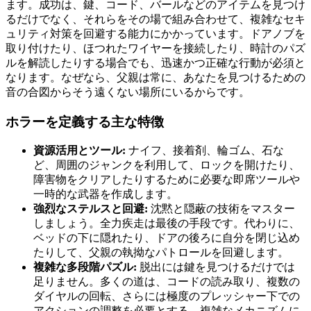
ます。成功は、鍵、コード、バールなどのアイテムを見つけ
るだけでなく、それらをその場で組み合わせて、複雑なセキ
ュリティ対策を回避する能力にかかっています。ドアノブを
取り付けたり、ほつれたワイヤーを接続したり、時計のパズ
ルを解読したりする場合でも、迅速かつ正確な行動が必須と
なります。なぜなら、父親は常に、あなたを見つけるための
音の合図からそう遠くない場所にいるからです。
ホラーを定義する主な特徴
資源活用とツール:
ナイフ、接着剤、輪ゴム、石な
ど、周囲のジャンクを利用して、ロックを開けたり、
障害物をクリアしたりするために必要な即席ツールや
一時的な武器を作成します。
強烈なステルスと回避:
沈黙と隠蔽の技術をマスター
しましょう。全力疾走は最後の手段です。代わりに、
ベッドの下に隠れたり、ドアの後ろに自分を閉じ込め
たりして、父親の執拗なパトロールを回避します。
複雑な多段階パズル:
脱出には鍵を見つけるだけでは
足りません。多くの道は、コードの読み取り、複数の
ダイヤルの回転、さらには極度のプレッシャー下での
アクションの調整を必要とする、複雑なメカニズムに