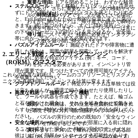
重要な理由:
ドアを閉めることは、わずかな騒音
ステルスルール：
早く移動したり (ダッシュ)、注意せ
源であり、さらに重要なことに、次の移動サイク
ずにドアを開けたり、オブジェクトを落としたりする
ルの
時間遅延バリア
です。父が遠くにいる場合、
と、Evil Father はあなたの一般的な位置にすぐに気づ
わずかに開いたドアは、帰り道での静かで瞬時の
きます。彼に気づかれたら、すぐに隠れ場所 (ベッド
通過を可能にします。エリートプレイヤーは常に
の下やクローゼットの中など) を見つけるか、安全地
帰り道
について考え、移動に必要なインタラクシ
帯に向かってダッシュする必要があります。
ョンの数を最小限に抑えています。
パズルアイテムルール：
施錠されたドアや障害物に遭
遇した場合は、周囲の部屋を探索して、それを解決す
2. エリート戦術：スコアリングエンジン
るために必要な特定のアイテム (例：キー、コード、
（RORM）のマスター
バール) を見つける必要があります。インベントリ管
理が重要です。見つけたすべての使用可能なアイテム
これらの高度な戦術は、ゲームのコアリソースとリスクメカ
を収集してください。
ニクスを直接利用し、チャンスを計算に変えます。
クラフト/ツールルール：
特定のアイテムは単独では役
に立ちませんが、環境で組み合わせたり使用したりし
高度な戦術：「強制ループ」機動
て、ツールや武器を作成できます。たとえば、輪ゴム
と石を見つけた場合は、それらを組み合わせて気をそ
原則:
この戦術は、父の注意を意図的に制御され
らすものや一時的な発射物を作成する方法を探してく
た環境で引きつけ、彼の巡回サイクルをリセット
ださい。
し、パズルの実行のための既知の「安全なウィン
安全な場所ルール：
Evil Father が部屋に入る前に隠れ
ドウ」を作成することです。
ることに成功した場合、一時的に安全です。ただし、
実行:
まず、2つの広く離れた出入り口がある部
彼はしばらく部屋をパトロールする可能性がありま
屋（例：キッチン/ダイニングルームのループ）