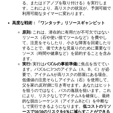
る、またはドアノブを取り付ける）を実行しま
す。これにより、高リスクの状況が、予測可能で
利用可能なタイマーに変わります。
高度な戦術：「ワンタッチ」リソースギャンビット
原則:
これは、潜在的に有用だが不可欠ではない
リソース（石や使い捨てツールなど）を費やし
て、注意をそらしたり、小さな障害を回避したり
することで、後で大きな見返りのために重要なリ
ソース（時間や健康など）を節約することを含み
ます。
実行:
実行は
パズルの事前準備
に焦点を当ててい
ます。パズルに3つのアイテム（A、B、C）が必
要で、アイテムAが高リスクの部屋にある場合、
低価値の注意そらしアイテム（石）を使用して、
父を家の
反対側
に引き寄せます。あなたはヒット
を狙うのではなく、パスの逸脱を狙います。これ
により、リスクなしでアイテムAを確保し、最終
的な脱出シーケンス（アイテムBとC）を中断な
しで実行できるようになります。
低コストのリソ
ースで50/50のリスクを0％に減らすことができる