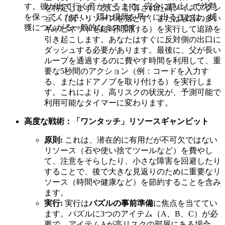
す。彼が出て行く音がするまで、完全に静止して沈黙
を特定します。次に、計算された高ノイズアクシ
を保ってください。隠れ場所を早々に出ることは、捕
ョン（例：リソースを落とす、または騒音の多い
獲につながる一般的なミスです。
キャビネットを短時間開ける）を実行して追跡を
引き起こします。あなたはすぐに反対側の出口に
ダッシュする必要があります。最後に、父が長い
ループを通過するのに費やす時間を利用して、重
要な5秒間のアクション（例：コードを入力す
る、またはドアノブを取り付ける）を実行しま
す。これにより、高リスクの状況が、予測可能で
利用可能なタイマーに変わります。
高度な戦術：「ワンタッチ」リソースギャンビット
原則:
これは、潜在的に有用だが不可欠ではない
リソース（石や使い捨てツールなど）を費やし
て、注意をそらしたり、小さな障害を回避したり
することで、後で大きな見返りのために重要なリ
ソース（時間や健康など）を節約することを含み
ます。
実行:
実行は
パズルの事前準備
に焦点を当ててい
ます。パズルに3つのアイテム（A、B、C）が必
要で、アイテムAが高リスクの部屋にある場合、