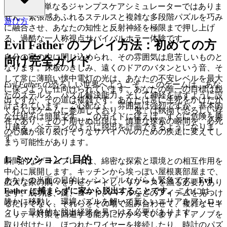
Father
は、単なるジャンプスケアシミュレーターではありま
せん。緊張感あふれるステルスと複雑な多段階パズルを巧み
遊び方
に融合させ、あなたの知性と反射神経を極限まで押し上げ
る、過酷な一人称視点サバイバルホラー体験です。
Evil Father のプレイ方法：初めての方
自分の家の中に閉じ込められ、その雰囲気は息苦しいものと
向け完全ガイド
なります。床板のきしみ、遠くのドアのバタンという音、そ
して常に薄暗い懐中電灯の光は、あなたの不安レベルを最大
Evil Father
の恐ろしい世界へようこそ。このゲームは、あな
に保つように仕向けられています。あなたの唯一の目標は脱
たのステルス、パズル解決能力、そして神経を試すように設
出ですが、その道は複雑です。あなたは常に生死をかけたか
計されています。ご心配なく。雰囲気は強烈ですが、基本的
くれんぼゲームに参加しており、「鬼」は執拗で恐ろしい存
な仕組みは簡単です。このガイドに従えば、すぐに危険を乗
在であり、その予期せぬ出現は、慎重な探索の瞬間を、必死
り越え、ベテランのように脱出を計画できるようになりま
の心臓が張り裂けそうなサバイバルのための疾走に変えてし
す。
まう可能性があります。
1. ミッション：目的
瞬間的なゲームプレイは、綿密な探索と環境との相互作用を
中心に展開します。キッチンから埃っぽい屋根裏部屋まで、
あなたの当面の目的は、シンプルながらも緊急です。
Evil
広大な家の隅々をナビゲートし、リソースを漁る必要があり
Father に捕まらずに家から脱出することです。
これには、
ます。成功は、鍵、コード、バールなどのアイテムを見つけ
静かに移動し、環境パズルを解いて新しいエリアをアンロッ
るだけでなく、それらをその場で組み合わせて、複雑なセキ
クし、最終的な脱出経路を見つける必要があります。
ュリティ対策を回避する能力にかかっています。ドアノブを
取り付けたり、ほつれたワイヤーを接続したり、時計のパズ