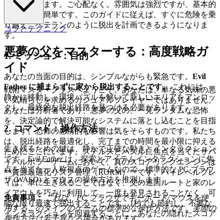
計されています。ご心配なく。雰囲気は強烈ですが、基本的
な仕組みは簡単です。このガイドに従えば、すぐに危険を乗
り越え、ベテランのように脱出を計画できるようになりま
コツとテクニック
す。
悪夢の父をマスターする：高度戦略ガ
1. ミッション：目的
イド
あなたの当面の目的は、シンプルながらも緊急です。
Evil
Father に捕まらずに家から脱出することです。
これには、
戦術マスタークラスへようこそ。あなたは、単なる気味の悪
静かに移動し、環境パズルを解いて新しいエリアをアンロッ
い気晴らしを求めるカジュアルプレイヤーではありません。
クし、最終的な脱出経路を見つける必要があります。
あなたは分析者であり、
悪夢の父
の、一見ランダムな恐怖
を、決定論的で解決可能なシステムに落とし込むことを目指
2. コマンド：操作方法
します。恐怖の感情的な影響は気をそらすものです。私たち
は、脱出経路を最適化し、完了までの時間を最小限に抑える
生き残るための鍵は、静かで正確な動きとインタラクション
ためにここにいます。ステルスとパズルに焦点を当てたサバ
です。
Evil Father
は、探索とアイテムインタラクションに焦
イバルホラーゲームにおいて、真のスコアリングエンジンは
点を当てた一人称視点のゲームなので、標準的な PC ブラウ
**資源最適化リスク管理（RORM）**です。ハイレベルプレ
ザ (WASD) とマウスの操作方法を推測します。
イは、単に生き残ることではなく、父の巡回ルートと家のレ
イアウトを巧みに利用して、一度も発見されることなく、可
免責事項：
これは、PC ブラウザでキーボード/マウスを使
能な限り最速で脱出することです。1秒でも節約し、不要な
用するこのタイプのゲームの標準的な操作方法です。実際の
インタラクションを回避するごとに、あなたの隠れたスコア
操作方法は若干異なる場合があります。