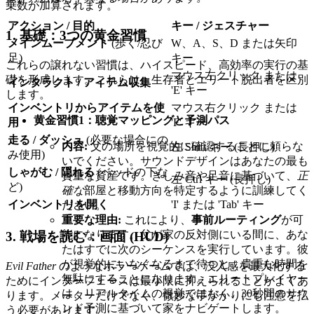
乗数が加算されます。
アクション / 目的
キー / ジェスチャー
1. 基礎：3つの黄金習慣
メインムーブメント
(歩く/忍び
W、A、S、D または矢印
足)
キー
これらの譲れない習慣は、ハイスピード、高効率の実行の基
マウス左クリック または
礎を形成します。これらは、生存者とエリート脱出者を区別
インタラクト / アイテム収集
'E' キー
します。
インベントリからアイテムを使
マウス右クリック または
黄金習慣1：聴覚マッピングと予測パス
用
'F' キー
走る / ダッシュ
(必要な場合にの
内容:
父の場所を視覚的に確認することに頼らな
左 Shift キー (長押し)
み使用)
いでください。サウンドデザインはあなたの最も
しゃがむ / 隠れる
(ベッドの下な
貴重な資産です。きしみ音や足音に基づいて、
正
左 Ctrl キー (長押し)
ど)
確な
部屋と移動方向を特定するように訓練してく
インベントリを開く
'I' または 'Tab' キー
ださい。
重要な理由:
これにより、
事前ルーティング
が可
能になります。父が家の反対側にいる間に、あな
3. 戦場を読む：画面 (HUD)
たはすでに次のシーケンスを実行しています。彼
が視覚的にいなくなるまで待つと、貴重な時間を
Evil Father
のようなホラーゲームでは、没入感を最大化する
無駄にすることになります。エリートプレイヤー
ためにインターフェースは最小限に抑えられることがよくあ
は、リアルタイムの視覚ではなく、30秒間のサウ
ります。メーターだけでなく、微妙な手がかりにも注意を払
ンド予測に基づいて家をナビゲートします。
う必要があります。