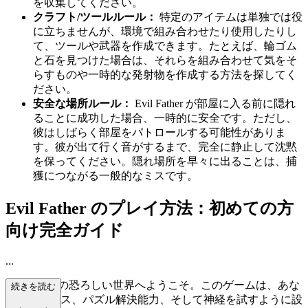
を収集してください。
クラフト/ツールルール：
特定のアイテムは単独では役
に立ちませんが、環境で組み合わせたり使用したりし
て、ツールや武器を作成できます。たとえば、輪ゴム
と石を見つけた場合は、それらを組み合わせて気をそ
らすものや一時的な発射物を作成する方法を探してく
ださい。
安全な場所ルール：
Evil Father が部屋に入る前に隠れ
ることに成功した場合、一時的に安全です。ただし、
彼はしばらく部屋をパトロールする可能性がありま
す。彼が出て行く音がするまで、完全に静止して沈黙
を保ってください。隠れ場所を早々に出ることは、捕
獲につながる一般的なミスです。
Evil Father のプレイ方法：初めての方
向け完全ガイド
...
Evil Father
の恐ろしい世界へようこそ。このゲームは、あな
続きを読む
たのステルス、パズル解決能力、そして神経を試すように設