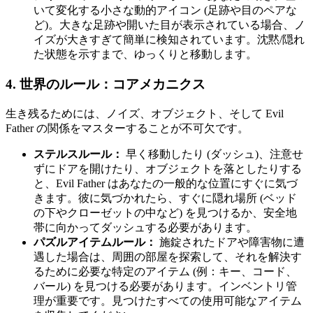
いて変化する小さな動的アイコン (足跡や目のペアな
ど)。大きな足跡や開いた目が表示されている場合、ノ
イズが大きすぎて簡単に検知されています。沈黙/隠れ
た状態を示すまで、ゆっくりと移動します。
4. 世界のルール：コアメカニクス
生き残るためには、ノイズ、オブジェクト、そして Evil
Father の関係をマスターすることが不可欠です。
ステルスルール：
早く移動したり (ダッシュ)、注意せ
ずにドアを開けたり、オブジェクトを落としたりする
と、Evil Father はあなたの一般的な位置にすぐに気づ
きます。彼に気づかれたら、すぐに隠れ場所 (ベッド
の下やクローゼットの中など) を見つけるか、安全地
帯に向かってダッシュする必要があります。
パズルアイテムルール：
施錠されたドアや障害物に遭
遇した場合は、周囲の部屋を探索して、それを解決す
るために必要な特定のアイテム (例：キー、コード、
バール) を見つける必要があります。インベントリ管
理が重要です。見つけたすべての使用可能なアイテム