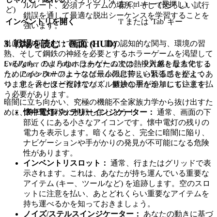
左 Ctrl キー (長押し)
ルルート、必須アイテムの場所、そして恐ろしい試行
ど)
錯誤を通して最適な脱出シーケンスを学習することを
インベントリを開く
'I' または 'Tab' キー
強います。
3. 戦場を読む：画面 (HUD)
単に走り回るだけではなく、真の認知的な関与、環境の習
熟、そして鋼鉄の神経を必要とするホラーゲームを渇望して
いるなら、
Evil Father
はあなたの次の熱中対象となるでしょ
Evil Father
のようなホラーゲームでは、没入感を最大化する
う。
Paper Doll
のようなゲームの息苦しい緊張感を捉えつ
ためにインターフェースは最小限に抑えられることがよくあ
つ、息を呑むほど複雑なパズル解決の層を追加しています。
ります。メーターだけでなく、微妙な手がかりにも注意を払
う必要があります。
暗闇に立ち向かい、究極の機能不全家族力学から抜け出すた
めに、今日、解決に挑戦しましょう！
懐中電灯バッテリーインジケーター：
通常、画面の下
部近くにある小さなアイコンです。懐中電灯の残りの
電力を表示します。暗くなると、完全に暗闇に陥り、
ナビゲーションや手がかりの発見が不可能になる危険
性があります。
インベントリスロット：
通常、行またはグリッドで表
示されます。これは、あなたが持ち運んでいる重要な
アイテム (キー、ツールなど) を追跡します。空のスロ
ットに注意を払い、あとどれくらい重要なアイテムを
持ち運べるかを知っておきましょう。
ノイズ/ステルスインジケーター：
あなたの動きに基づ