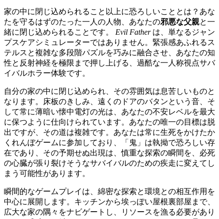
家の中に閉じ込められること以上に恐ろしいこととは？あな
たを守るはずのたった一人の人物、あなたの
邪悪な父親
と一
緒に閉じ込められることです。
Evil Father
は、単なるジャン
プスケアシミュレーターではありません。緊張感あふれるス
テルスと複雑な多段階パズルを巧みに融合させ、あなたの知
性と反射神経を極限まで押し上げる、過酷な一人称視点サバ
イバルホラー体験です。
自分の家の中に閉じ込められ、その雰囲気は息苦しいものと
なります。床板のきしみ、遠くのドアのバタンという音、そ
して常に薄暗い懐中電灯の光は、あなたの不安レベルを最大
に保つように仕向けられています。あなたの唯一の目標は脱
出ですが、その道は複雑です。あなたは常に生死をかけたか
くれんぼゲームに参加しており、「鬼」は執拗で恐ろしい存
在であり、その予期せぬ出現は、慎重な探索の瞬間を、必死
の心臓が張り裂けそうなサバイバルのための疾走に変えてし
まう可能性があります。
瞬間的なゲームプレイは、綿密な探索と環境との相互作用を
中心に展開します。キッチンから埃っぽい屋根裏部屋まで、
広大な家の隅々をナビゲートし、リソースを漁る必要があり