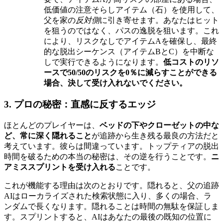
低価値の注意そらしアイテム（石）を使用して、
父を家の
反対側
に引き寄せます。あなたはヒット
を狙うのではなく、パスの逸脱を狙います。これ
により、リスクなしでアイテムAを確保し、最終
的な脱出シーケンス（アイテムBとC）を中断な
しで実行できるようになります。
低コストのリソ
ースで50/50のリスクを0％に減らすことができる
場合、決して受け入れないでください。
3. プロの秘密：直感に反するエッジ
ほとんどのプレイヤーは、
ベッドの下やクローゼットの中な
ど、常に深く隠れること
が追跡から生き残る最良の方法だと
考えています。彼らは間違っています。トップティアの脱出
時間を破るための本当の秘密は、その逆を行うことです。
ニ
アミススプリントを受け入れる
ことです。
これが機能する理由は次のとおりです。隠れると、父の追跡
AIはローカライズされた検索状態に入り、多くの場合、ラ
ンダムで長くなります。隠れることは時間の無駄を保証しま
す。スプリントすると、AIはあなたの最後の既知の位置に