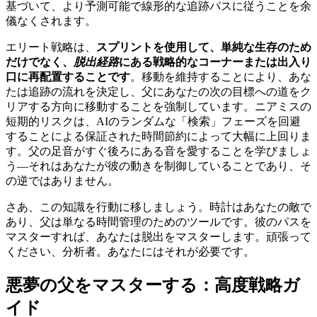
基づいて、より予測可能で線形的な追跡パスに従うことを余
儀なくされます。
エリート戦略は、
スプリントを使用して、単純な生存のため
だけでなく、
脱出経路
にある戦略的なコーナーまたは出入り
口に再配置することです
。移動を維持することにより、あな
たは追跡の流れを決定し、父にあなたの次の目標への道をク
リアする方向に移動することを強制しています。ニアミスの
短期的リスクは、AIのランダムな「検索」フェーズを回避
することによる保証された時間節約によって大幅に上回りま
す。父の足音がすぐ後ろにある音を愛することを学びましょ
う—それはあなたが彼の動きを制御していることであり、そ
の逆ではありません。
さあ、この知識を行動に移しましょう。時計はあなたの敵で
あり、父は単なる時間管理のためのツールです。彼のパスを
マスターすれば、あなたは脱出をマスターします。頑張って
ください、分析者。あなたにはそれが必要です。
悪夢の父をマスターする：高度戦略ガ
イド