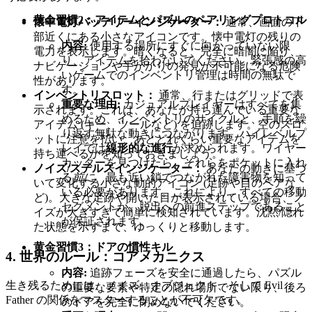
黄金習慣2：アイテムとパズルのペアリングプロトコル
懐中電灯バッテリーインジケーター：
通常、画面の下
部近くにある小さなアイコンです。懐中電灯の残りの
内容:
使用する場所にすぐに向かっていない限
電力を表示します。暗くなると、完全に暗闇に陥り、
り、アイテムを拾わないでください。緊張感の高
ナビゲーションや手がかりの発見が不可能になる危険
いゲームでのインベントリ管理は時間の無駄で
性があります。
す。
インベントリスロット：
通常、行またはグリッドで表
重要な理由:
カジュアルプレイヤーはすべてを集
示されます。これは、あなたが持ち運んでいる重要な
めるため、インベントリのサイクルと、手順を繰
アイテム (キー、ツールなど) を追跡します。空のスロ
り返す無駄な動きにつながります。ハイレベルプ
ットに注意を払い、あとどれくらい重要なアイテムを
レイでは
線形的な進行
が求められます。ワイヤー
持ち運べるかを知っておきましょう。
カッターを見つけたら、それらをポケットに入れ
ノイズ/ステルスインジケーター：
あなたの動きに基づ
る
前に
、最も近い鎖でつながれた障害物を知って
いて変化する小さな動的アイコン (足跡や目のペアな
いる必要があります。これにより、すべての移動
ど)。大きな足跡や開いた目が表示されている場合、ノ
セグメントが、脱出への前進ステップであること
イズが大きすぎて簡単に検知されています。沈黙/隠れ
が保証されます。
た状態を示すまで、ゆっくりと移動します。
黄金習慣3：ドアの慣性キル
4. 世界のルール：コアメカニクス
内容:
追跡フェーズを安全に通過したら、パズル
生き残るためには、ノイズ、オブジェクト、そして Evil
の重要な要素や特定の隠れ場所でない限り、後ろ
Father の関係をマスターすることが不可欠です。
のドアを完全に閉めないでください。