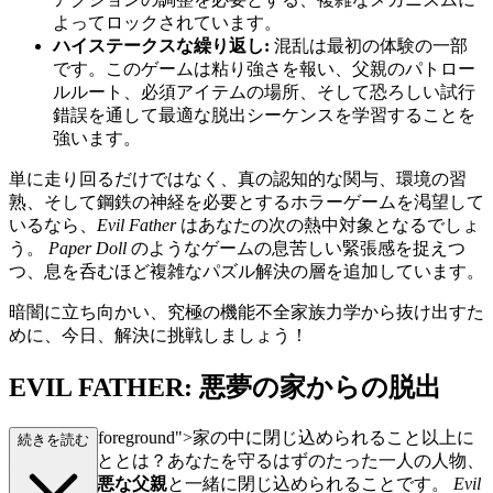
よってロックされています。
ハイステークスな繰り返し:
混乱は最初の体験の一部
です。このゲームは粘り強さを報い、父親のパトロー
ルルート、必須アイテムの場所、そして恐ろしい試行
錯誤を通して最適な脱出シーケンスを学習することを
強います。
単に走り回るだけではなく、真の認知的な関与、環境の習
熟、そして鋼鉄の神経を必要とするホラーゲームを渇望して
いるなら、
Evil Father
はあなたの次の熱中対象となるでしょ
う。
Paper Doll
のようなゲームの息苦しい緊張感を捉えつ
つ、息を呑むほど複雑なパズル解決の層を追加しています。
暗闇に立ち向かい、究極の機能不全家族力学から抜け出すた
めに、今日、解決に挑戦しましょう！
EVIL FATHER: 悪夢の家からの脱出
="mb-4 text-foreground">家の中に閉じ込められること以上に
続きを読む
恐ろしいこととは？あなたを守るはずのたった一人の人物、
あなたの
邪悪な父親
と一緒に閉じ込められることです。
Evil