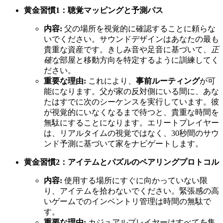
黄金習慣1：聴覚マッピングと予測パス
内容:
父の場所を視覚的に確認することに頼らな
いでください。サウンドデザインはあなたの最も
貴重な資産です。きしみ音や足音に基づいて、
正
確な
部屋と移動方向を特定するように訓練してく
ださい。
重要な理由:
これにより、
事前ルーティング
が可
能になります。父が家の反対側にいる間に、あな
たはすでに次のシーケンスを実行しています。彼
が視覚的にいなくなるまで待つと、貴重な時間を
無駄にすることになります。エリートプレイヤー
は、リアルタイムの視覚ではなく、30秒間のサウ
ンド予測に基づいて家をナビゲートします。
黄金習慣2：アイテムとパズルのペアリングプロトコル
内容:
使用する場所にすぐに向かっていない限
り、アイテムを拾わないでください。緊張感の高
いゲームでのインベントリ管理は時間の無駄で
す。
重要な理由:
カジュアルプレイヤーはすべてを集