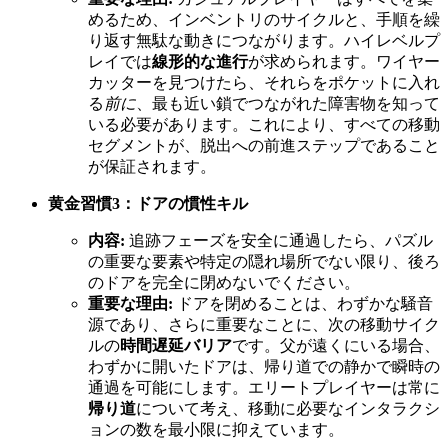
めるため、インベントリのサイクルと、手順を繰
り返す無駄な動きにつながります。ハイレベルプ
レイでは
線形的な進行
が求められます。ワイヤー
カッターを見つけたら、それらをポケットに入れ
る
前に
、最も近い鎖でつながれた障害物を知って
いる必要があります。これにより、すべての移動
セグメントが、脱出への前進ステップであること
が保証されます。
黄金習慣3：ドアの慣性キル
内容:
追跡フェーズを安全に通過したら、パズル
の重要な要素や特定の隠れ場所でない限り、後ろ
のドアを完全に閉めないでください。
重要な理由:
ドアを閉めることは、わずかな騒音
源であり、さらに重要なことに、次の移動サイク
ルの
時間遅延バリア
です。父が遠くにいる場合、
わずかに開いたドアは、帰り道での静かで瞬時の
通過を可能にします。エリートプレイヤーは常に
帰り道
について考え、移動に必要なインタラクシ
ョンの数を最小限に抑えています。