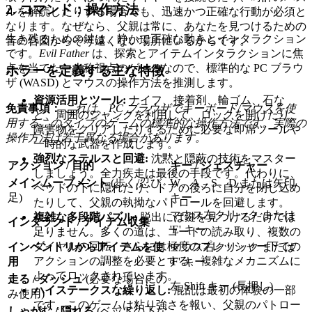
2. コマンド：操作方法
ルを解読したりする場合でも、迅速かつ正確な行動が必須と
なります。なぜなら、父親は常に、あなたを見つけるための
生き残るための鍵は、静かで正確な動きとインタラクション
音の合図からそう遠くない場所にいるからです。
です。
Evil Father
は、探索とアイテムインタラクションに焦
点を当てた一人称視点のゲームなので、標準的な PC ブラウ
ホラーを定義する主な特徴
ザ (WASD) とマウスの操作方法を推測します。
資源活用とツール:
ナイフ、接着剤、輪ゴム、石な
免責事項：
これは、PC ブラウザでキーボード/マウスを使
ど、周囲のジャンクを利用して、ロックを開けたり、
用するこのタイプのゲームの標準的な操作方法です。実際の
障害物をクリアしたりするために必要な即席ツールや
操作方法は若干異なる場合があります。
一時的な武器を作成します。
強烈なステルスと回避:
沈黙と隠蔽の技術をマスター
アクション / 目的
キー / ジェスチャー
しましょう。全力疾走は最後の手段です。代わりに、
メインムーブメント
(歩く/忍び
W、A、S、D または矢印
ベッドの下に隠れたり、ドアの後ろに自分を閉じ込め
足)
キー
たりして、父親の執拗なパトロールを回避します。
マウス左クリック または
複雑な多段階パズル:
脱出には鍵を見つけるだけでは
インタラクト / アイテム収集
'E' キー
足りません。多くの道は、コードの読み取り、複数の
ダイヤルの回転、さらには極度のプレッシャー下での
インベントリからアイテムを使
マウス右クリック または
アクションの調整を必要とする、複雑なメカニズムに
用
'F' キー
よってロックされています。
走る / ダッシュ
(必要な場合にの
左 Shift キー (長押し)
ハイステークスな繰り返し:
混乱は最初の体験の一部
み使用)
です。このゲームは粘り強さを報い、父親のパトロー
しゃがむ / 隠れる
(ベッドの下な