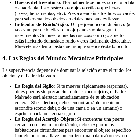
Huecos del Inventario:
Normalmente se muestran en una fila
o cuadrícula. Esto rastrea los objetos críticos que llevas
(llaves, herramientas, etc.). Presta atención a los huecos vacíos
para saber cuántos objetos cruciales más puedes llevar.
Indicador de Ruido/Sigilo:
Un pequeño icono dinámico (a
veces un par de huellas o un ojo) que cambia según tu
movimiento. Si muestra huellas ruidosas o un ojo abierto,
estás haciendo demasiado ruido y eres fácilmente detectable.
Muévete más lento hasta que indique silencio/estado oculto.
4. Las Reglas del Mundo: Mecánicas Principales
La supervivencia depende de dominar la relación entre el ruido, los
objetos y el Padre Malvado.
La Regla del Sigilo:
Si te mueves rápidamente (esprintas),
abres puertas sin precaución o dejas caer objetos, el Padre
Malvado será alertado inmediatamente de tu ubicación
general. Si es alertado, debes encontrar rápidamente un
escondite (como debajo de una cama o en un armario) o
esprintar hacia una zona segura.
La Regla del Acertijo-Objeto:
Si encuentras una puerta
cerrada con llave o un obstáculo, debes explorar las
habitaciones circundantes para encontrar el objeto específico
(por ejemplo, una llave, un código, una palanca) necesario