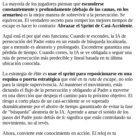
La mayoría de los jugadores piensan que
esconderse
constantemente y profundamente (debajo de las camas, en los
armarios)
es la mejor manera de sobrevivir a la persecución. Se
equivocan. El verdadero secreto para romper los mejores tiempos de
escape es hacer lo contrario:
Abrazar el Sprint de Casi-Accidente
.
Aquí está el por qué esto funciona: Cuando te escondes, la IA de
persecución del Padre entra en un estado de búsqueda localizada,
que a menudo es aleatorio y prolongado. Esconderse garantiza una
pérdida de tiempo. Cuando corres, la IA se ve obligada a seguir una
ruta de persecución más predecible y lineal basada en tu última
ubicación conocida.
La estrategia de élite es
usar el sprint para reposicionarse en una
esquina o puerta estratégica
que esté
en tu ruta de escape
, no solo
para la simple supervivencia. Al mantener el movimiento, estás
dictando el flujo de la persecución y obligando al Padre a moverse
en una dirección que despeja el camino para tu próximo objetivo. El
riesgo a corto plazo de un casi-accidente se ve superado
dramáticamente por el ahorro de tiempo garantizado de evitar la fase
de "búsqueda" aleatoria de la IA. Aprende a amar el sonido de los
pasos del Padre justo detrás de ti: significa que estás controlando su
movimiento, no al revés.
Ahora, convierte este conocimiento en acción. El reloj es tu