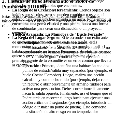
2. Tácticas de Élite: Dominando el Motor de
para resolverlo. La gestión del inventario es clave: recoge
todos los objetos utilizables que encuentres.
Puntuación (RORM)
La Regla de la Creación/Herramienta:
Ciertos objetos son
inútiles por sí solos, pero se pueden combinar o usar en el
Estas tácticas avanzadas explotan directamente los mecánicos
entorno para crear una herramienta o un arma. Por ejemplo, si
básicos de recursos y riesgo del juego, convirtiendo la casualidad en
encuentras una goma elástica y una piedra, busca una forma
cálculo.
de combinarlas para crear una distracción o un proyectil
temporal.
Táctica Avanzada: La Maniobra de "Bucle Forzado"
La Regla del Lugar Seguro:
Si te escondes con éxito antes
de que el Padre Malvado entre en la habitación, estás
Principio:
Esta táctica consiste en atraer
momentáneamente a salvo. Sin embargo, puede patrullar la
intencionadamente la atención del Padre en un entorno
habitación durante un tiempo. Permanece absolutamente
controlado para restablecer su ciclo de patrulla, creando
quieto y en silencio hasta que lo escuches irse. Salir
una "Ventana Segura" conocida para la ejecución del
prematuramente de tu escondite es un error común que lleva a
puzle.
la captura.
Ejecución:
Primero, identifica una habitación con dos
puntos de entrada/salida muy separados (por ejemplo, el
bucle Cocina/Comedor). Luego, realiza una acción
calculada y con mucho ruido (por ejemplo, dejar caer
un recurso o abrir brevemente un armario ruidoso) para
activar una persecución. Debes correr inmediatamente
hacia la salida opuesta. Finalmente, usa el tiempo que el
Padre tarda en recorrer el largo bucle para ejecutar una
acción crítica de 5 segundos (por ejemplo, introducir un
código o instalar un pomo de puerta). Esto convierte
una situación de alto riesgo en un temporizador