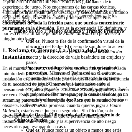
te prometo un mundo diferente. Somos los guardianes de tu
experiencia de juego. Nos encargamos de las cargas técnicas,
Estos hábitos no negociables forman la base de las carreras de alta
eliminamos la ansiedad de las descargas y seleccionamos un mundo
velocidad y alta eficiencia. Separan a los supervivientes de los
de pura calidad. Nuestro mandato principal es simple:
Nos
escapistas de élite.
encargamos de toda la fricción para que puedas concentrarte
puramente en la diversión.
Esta es la experiencia H5 definitiva, y
Hábito de Oro 1: Mapeo Auditivo y Trazado Predictivo
por eso el escalofriante genio de
Padre Malvado
no pertenece a
ningún otro lugar.
Qué es:
Nunca te fíes de la confirmación visual de la
ubicación del Padre. El diseño de sonido es tu activo
1. Reclama tu Tiempo: La Alegría del Juego
más valioso. Entrénate para identificar la
habitación
Instantáneo
exacta
y la dirección de viaje basándote en crujidos y
pasos.
Por qué es crítico:
Esto permite el
enrutamiento
En el mundo moderno, tu tiempo es tu recurso más preciado. Cada
preventivo
. Mientras el Padre está en el extremo
minuto dedicado a esperar una descarga, una actualización o una
opuesto de la casa, ya estás ejecutando la siguiente
instalación es un minuto robado a tu escape. Respetamos la urgencia
secuencia. Si esperas hasta que se haya ido
de tu necesidad de jugar. Creemos que la distancia entre el
visualmente, estás perdiendo segundos preciosos. Los
pensamiento, "Quiero jugar" y la realidad, "Estoy jugando", debería
jugadores de élite navegan por la casa basándose en un
ser cero. Este compromiso está impulsado por nuestra tecnología de
pronóstico de sonido de 30 segundos, no en la visión en
streaming patentada y ultrarrápida que hace que la instalación sea
tiempo real.
obsoleta. Esta es nuestra promesa: cuando quieras jugar a
Padre
Malvado
, estarás en el juego en segundos. Sin fricción, solo
Hábito de Oro 2: El Protocolo de Emparejamiento de
diversión pura e inmediata, lo que te permite sumergirte
Objetos y Puzles
instantáneamente en el sigilo y la supervivencia de alto riesgo
necesarios para escapar de la casa.
Qué es:
Nunca recojas un objeto a menos que estés