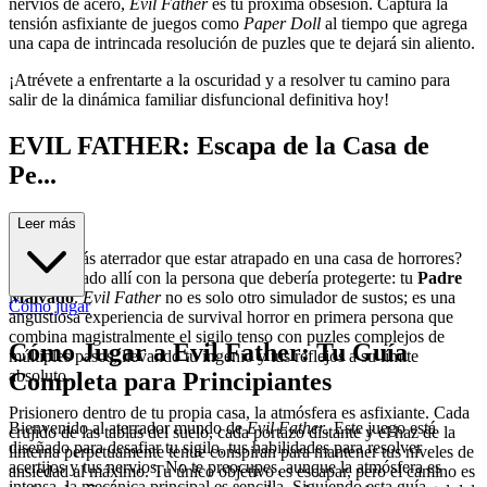
nervios de acero,
Evil Father
es tu próxima obsesión. Captura la
tensión asfixiante de juegos como
Paper Doll
al tiempo que agrega
una capa de intrincada resolución de puzles que te dejará sin aliento.
¡Atrévete a enfrentarte a la oscuridad y a resolver tu camino para
salir de la dinámica familiar disfuncional definitiva hoy!
EVIL FATHER: Escapa de la Casa de
Pe...
sadilla
Leer más
¿Qué es más aterrador que estar atrapado en una casa de horrores?
Estar atrapado allí con la persona que debería protegerte: tu
Padre
Malvado
.
Evil Father
no es solo otro simulador de sustos; es una
Cómo jugar
angustiosa experiencia de survival horror en primera persona que
combina magistralmente el sigilo tenso con puzles complejos de
Cómo Jugar a Evil Father: Tu Guía
múltiples pasos, llevando tu ingenio y tus reflejos a su límite
absoluto.
Completa para Principiantes
Prisionero dentro de tu propia casa, la atmósfera es asfixiante. Cada
Bienvenido al aterrador mundo de
Evil Father
. Este juego está
crujido de las tablas del suelo, cada portazo distante y el haz de la
diseñado para desafiar tu sigilo, tus habilidades para resolver
linterna perpetuamente tenue conspiran para mantener tus niveles de
acertijos y tus nervios. No te preocupes, aunque la atmósfera es
ansiedad al máximo. Tu único objetivo es escapar, pero el camino es
intensa, la mecánica principal es sencilla. Siguiendo esta guía,