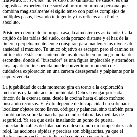
Malvado
.
Evil Father
no es solo otro simulador de sustos; es una
angustiosa experiencia de survival horror en primera persona que
combina magistralmente el sigilo tenso con puzles complejos de
múltiples pasos, llevando tu ingenio y tus reflejos a su límite
absoluto.
Prisionero dentro de tu propia casa, la atmósfera es asfixiante. Cada
crujido de las tablas del suelo, cada portazo distante y el haz de la
linterna perpetuamente tenue conspiran para mantener tus niveles de
ansiedad al máximo. Tu único objetivo es escapar, pero el camino es
intrincado. Estás constantemente involucrado en un juego mortal del
escondite, donde el "buscador" es una figura implacable y aterradora
cuya aparición inesperada puede convertir un momento de
cuidadosa exploración en una carrera desesperada y palpitante por la
supervivencia.
La jugabilidad de cada momento gira en torno a la exploración
meticulosa y la interacción ambiental. Debes navegar por cada
rincón de la extensa casa, desde la cocina hasta el ático mohoso,
buscando recursos. El éxito depende de tu capacidad no solo para
localizar objetos como llaves, códigos y palancas, sino también para
combinarlos sobre la marcha para eludir elaboradas medidas de
seguridad. Ya sea que estés instalando un pomo de puerta,
conectando cables deshilachados o descifrando un rompecabezas de
reloj, las acciones rápidas y precisas son obligatorias, ya que el
Padre siempre está a un indicio de sonido de encontrarte.