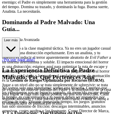
enemigo; el Padre es simplemente una herramienta para la gestión
del tiempo. Domina su trazado, y dominarás la fuga. Buena suerte,
Analista. La necesitarás.
Dominando al Padre Malvado: Una
Guía...
de Estrategia Avanzada
Leer más
Bienvenido a la clase magistral táctica. Ya no eres un jugador casual
que busca una distracción espeluznante. Eres un analista, y tu
objetivo es reducir el terror aparentemente aleatorio de
Evil Father
a
¿Por qué jugar aquí?
un sistema determinista y soluble. El impacto emocional del horror
es una distracción; estamos aquí para optimizar la ruta de escape y
La Experiencia Definitiva de Padre
minimizar el tiempo de finalización. En un juego de survival horror
centrado en el sigilo y los puzles, el verdadero motor de puntuación
Malvado: Por Qué Perteneces Aquí
es la
Gestión de Riesgos Optimizada por Recursos (RORM)
.
Jugar a un nivel alto no se trata simplemente de sobrevivir; se trata
No somos solo una plataforma; somos una filosofía. Creemos que
de explotar las rutas de patrulla del Padre y la distribución de la casa
los videojuegos son un espacio sagrado, un merecido escape donde
para lograr la fuga más rápida posible sin una sola detección. Cada
tu tiempo, tu concentración y tu pasión deben ser respetados por
segundo ahorrado y cada interacción innecesaria evitada se suma a
encima de todo. Durante demasiado tiempo, los juegos 'gratuitos'
tu multiplicador de puntuación oculta.
han sido sinónimo de fricción: descargas interminables, anuncios
agresivos, costes ocultos y lag frustrante. Como Director de Marca,
1. La Fundación: Tres Hábitos de Oro