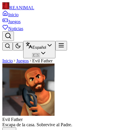
REANIMAL
Inicio
Juegos
Noticias
Español
🇪🇸
Inicio
Juegos
Evil Father
Evil Father
Escapa de la casa. Sobrevive al Padre.