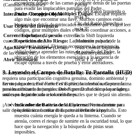
esconderte debajo de las camas o sellarte detrás de las puertas
(Caminar/Arrastrarse)
Flecha
para evadir las implacables patrullas del Padre.
Clic del Ratón Izquierdo o
Puzles Complejos de Múltiples Etapas:
Escapar requiere
Interactuar / Recoger Objeto
tecla 'E'
algo más que encontrar una llave. Muchos caminos están
Clic del Ratón Derecho o
bloqueados detrás de intrincados mecanismos que exigen leer
Usar Objeto del Inventario
tecla 'F'
códigos, girar múltiples diales o incluso coordinar acciones, a
menudo bajo una presión extrema.
Correr / Esprintar
(Usar solo
Tecla Shift Izquierda
Repetición de Alto Riesgo:
La confusión es parte de la
cuando sea necesario)
(Mantener pulsada)
experiencia inicial. El juego recompensa la persistencia,
Agacharse / Esconderse
(Debajo
Tecla Control Izquierda
obligándote a aprender las rutas de patrulla del Padre, la
de las camas, etc.)
(Mantener pulsada)
ubicación de los elementos esenciales y la secuencia de
Abrir Inventario
Tecla 'I' o 'Tab'
escape óptima a través de prueba y error aterradores.
3. Leyendo el Campo de Batalla: Tu Pantalla (HUD)
Si anhelas un juego de terror que exija algo más que correr, uno que
requiera una participación cognitiva genuina, dominio ambiental y
nervios de acero,
Evil Father
es tu próxima obsesión. Captura la
En un juego de terror como
Evil Father
, la interfaz suele ser mínima
tensión asfixiante de juegos como
Paper Doll
al tiempo que agrega
para maximizar la inmersión. Debes prestar atención a las señales
una capa de intrincada resolución de puzles que te dejará sin aliento.
sutiles en lugar de solo a los medidores.
¡Atrévete a enfrentarte a la oscuridad y a resolver tu camino para
Indicador de Batería de la Linterna:
Normalmente un
salir de la dinámica familiar disfuncional definitiva hoy!
pequeño icono cerca de la parte inferior de la pantalla. Esto
muestra cuánta energía le queda a tu linterna. Cuando se
atenúa, corres el riesgo de sumirte en la oscuridad total, lo que
hace que la navegación y la búsqueda de pistas sean
imposibles.