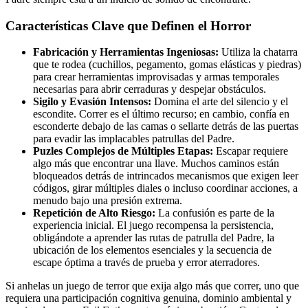
Características Clave que Definen el Horror
Fabricación y Herramientas Ingeniosas:
Utiliza la chatarra
que te rodea (cuchillos, pegamento, gomas elásticas y piedras)
para crear herramientas improvisadas y armas temporales
necesarias para abrir cerraduras y despejar obstáculos.
Sigilo y Evasión Intensos:
Domina el arte del silencio y el
escondite. Correr es el último recurso; en cambio, confía en
esconderte debajo de las camas o sellarte detrás de las puertas
para evadir las implacables patrullas del Padre.
Puzles Complejos de Múltiples Etapas:
Escapar requiere
algo más que encontrar una llave. Muchos caminos están
bloqueados detrás de intrincados mecanismos que exigen leer
códigos, girar múltiples diales o incluso coordinar acciones, a
menudo bajo una presión extrema.
Repetición de Alto Riesgo:
La confusión es parte de la
experiencia inicial. El juego recompensa la persistencia,
obligándote a aprender las rutas de patrulla del Padre, la
ubicación de los elementos esenciales y la secuencia de
escape óptima a través de prueba y error aterradores.
Si anhelas un juego de terror que exija algo más que correr, uno que
requiera una participación cognitiva genuina, dominio ambiental y