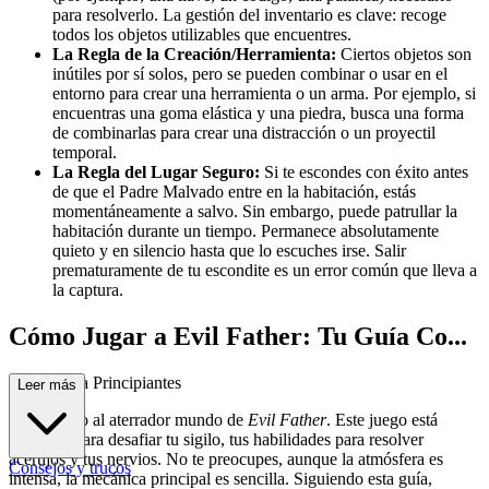
para resolverlo. La gestión del inventario es clave: recoge
todos los objetos utilizables que encuentres.
La Regla de la Creación/Herramienta:
Ciertos objetos son
inútiles por sí solos, pero se pueden combinar o usar en el
entorno para crear una herramienta o un arma. Por ejemplo, si
encuentras una goma elástica y una piedra, busca una forma
de combinarlas para crear una distracción o un proyectil
temporal.
La Regla del Lugar Seguro:
Si te escondes con éxito antes
de que el Padre Malvado entre en la habitación, estás
momentáneamente a salvo. Sin embargo, puede patrullar la
habitación durante un tiempo. Permanece absolutamente
quieto y en silencio hasta que lo escuches irse. Salir
prematuramente de tu escondite es un error común que lleva a
la captura.
Cómo Jugar a Evil Father: Tu Guía Co...
mpleta para Principiantes
Leer más
Bienvenido al aterrador mundo de
Evil Father
. Este juego está
diseñado para desafiar tu sigilo, tus habilidades para resolver
acertijos y tus nervios. No te preocupes, aunque la atmósfera es
Consejos y trucos
intensa, la mecánica principal es sencilla. Siguiendo esta guía,