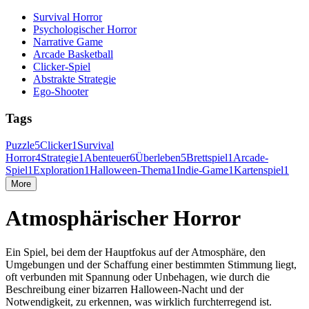
Survival Horror
Psychologischer Horror
Narrative Game
Arcade Basketball
Clicker-Spiel
Abstrakte Strategie
Ego-Shooter
Tags
Puzzle
5
Clicker
1
Survival
Horror
4
Strategie
1
Abenteuer
6
Überleben
5
Brettspiel
1
Arcade-
Spiel
1
Exploration
1
Halloween-Thema
1
Indie-Game
1
Kartenspiel
1
More
Atmosphärischer Horror
Ein Spiel, bei dem der Hauptfokus auf der Atmosphäre, den
Umgebungen und der Schaffung einer bestimmten Stimmung liegt,
oft verbunden mit Spannung oder Unbehagen, wie durch die
Beschreibung einer bizarren Halloween-Nacht und der
Notwendigkeit, zu erkennen, was wirklich furchterregend ist.