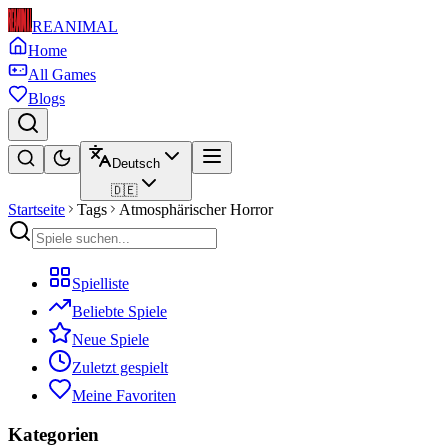
REANIMAL
Home
All Games
Blogs
Deutsch
🇩🇪
Startseite
Tags
Atmosphärischer Horror
Spielliste
Beliebte Spiele
Neue Spiele
Zuletzt gespielt
Meine Favoriten
Kategorien