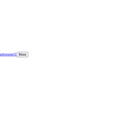
rtenspiel
1
More