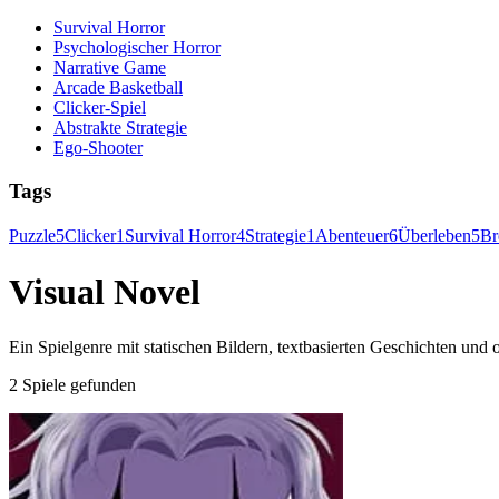
Survival Horror
Psychologischer Horror
Narrative Game
Arcade Basketball
Clicker-Spiel
Abstrakte Strategie
Ego-Shooter
Tags
Puzzle
5
Clicker
1
Survival Horror
4
Strategie
1
Abenteuer
6
Überleben
5
Br
Visual Novel
Ein Spielgenre mit statischen Bildern, textbasierten Geschichten und
2 Spiele gefunden