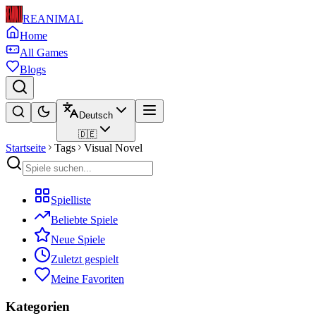
REANIMAL
Home
All Games
Blogs
Deutsch
🇩🇪
Startseite
Tags
Visual Novel
Spielliste
Beliebte Spiele
Neue Spiele
Zuletzt gespielt
Meine Favoriten
Kategorien