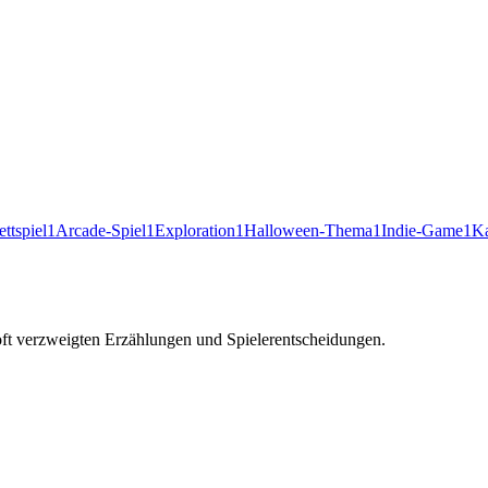
ettspiel
1
Arcade-Spiel
1
Exploration
1
Halloween-Thema
1
Indie-Game
1
Ka
 oft verzweigten Erzählungen und Spielerentscheidungen.