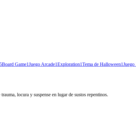
5
Board Game
1
Juego Arcade
1
Exploration
1
Tema de Halloween
1
Juego 
 trauma, locura y suspense en lugar de sustos repentinos.