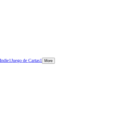
Indie
1
Juego de Cartas
1
More