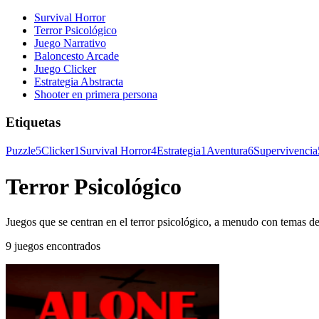
Survival Horror
Terror Psicológico
Juego Narrativo
Baloncesto Arcade
Juego Clicker
Estrategia Abstracta
Shooter en primera persona
Etiquetas
Puzzle
5
Clicker
1
Survival Horror
4
Estrategia
1
Aventura
6
Supervivencia
Terror Psicológico
Juegos que se centran en el terror psicológico, a menudo con temas de
9 juegos encontrados