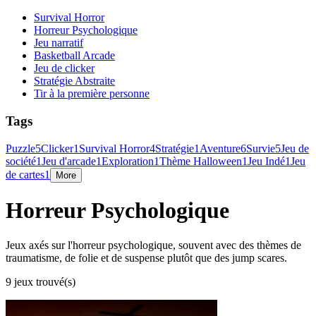
Survival Horror
Horreur Psychologique
Jeu narratif
Basketball Arcade
Jeu de clicker
Stratégie Abstraite
Tir à la première personne
Tags
Puzzle
5
Clicker
1
Survival Horror
4
Stratégie
1
Aventure
6
Survie
5
Jeu de
société
1
Jeu d'arcade
1
Exploration
1
Thème Halloween
1
Jeu Indé
1
Jeu
de cartes
1
More
Horreur Psychologique
Jeux axés sur l'horreur psychologique, souvent avec des thèmes de
traumatisme, de folie et de suspense plutôt que des jump scares.
9 jeux trouvé(s)