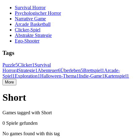
Survival Horror
Psychologischer Horror
Narrative Game
Arcade Basketball
Clicker-Spiel
Abstrakte Strategie
Ego-Shooter
Tags
Puzzle
5
Clicker
1
Survival
Horror
4
Strategie
1
Abenteuer
6
Überleben
5
Brettspiel
1
Arcade-
Spiel
1
Exploration
1
Halloween-Thema
1
Indie-Game
1
Kartenspiel
1
More
Short
Games tagged with Short
0 Spiele gefunden
No games found with this tag